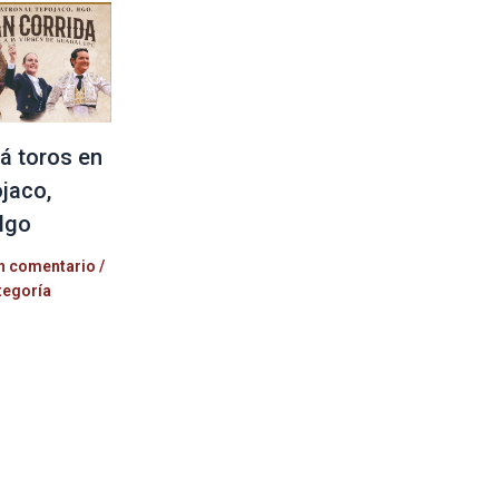
á toros en
jaco,
lgo
n comentario
/
tegoría