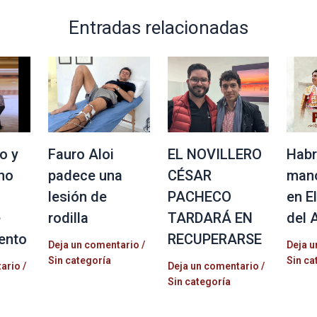
Entradas relacionadas
o y
Fauro Aloi
EL NOVILLERO
Habr
no
padece una
CÉSAR
mano
lesión de
PACHECO
en E
e
rodilla
TARDARÁ EN
del 
ento
RECUPERARSE
Deja un comentario
/
Deja u
Sin categoría
Sin ca
tario
/
Deja un comentario
/
Sin categoría