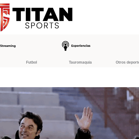
Futbol
Tauromaquia
Otros deport