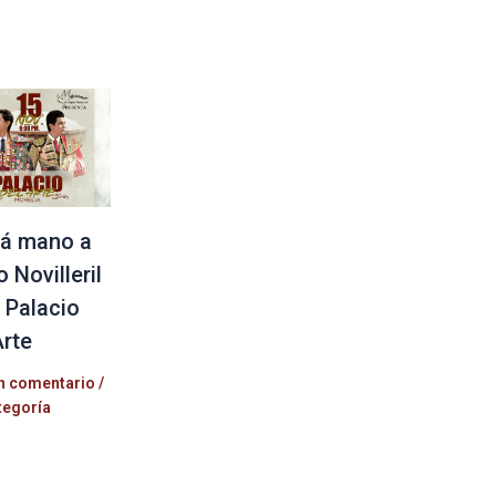
á mano a
 Novilleril
l Palacio
Arte
n comentario
/
tegoría