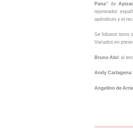
Pana”
de
Apiza
rejoneador españ
apéndices y el rec
Se lidiaron toros
Variados en prese
Bruno Aloi
: al ter
Andy Cartagena
Angelino de Arri