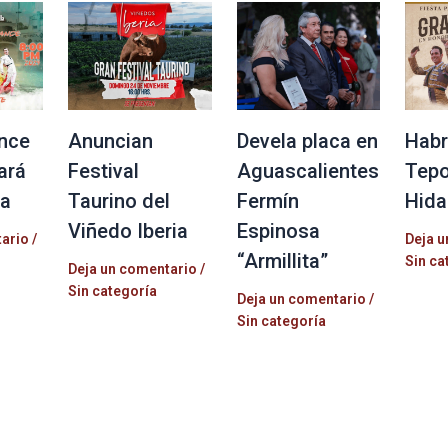
nce
Anuncian
Devela placa en
Habr
ará
Festival
Aguascalientes
Tepo
la
Taurino del
Fermín
Hida
Viñedo Iberia
Espinosa
tario
/
Deja u
“Armillita”
Sin ca
Deja un comentario
/
Sin categoría
Deja un comentario
/
Sin categoría