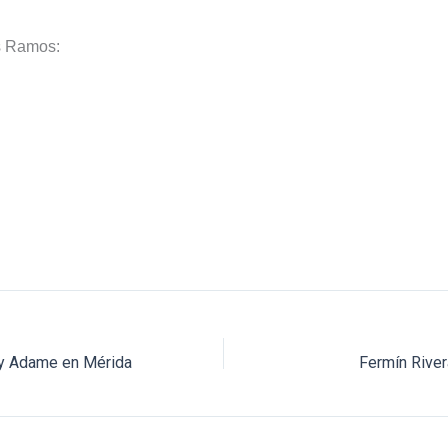
es Ramos:
a y Adame en Mérida
Fermín River