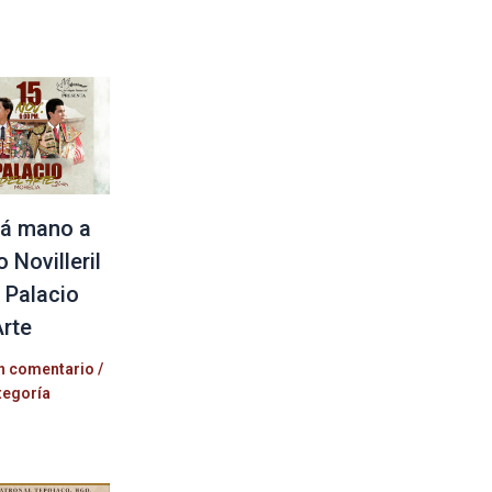
á mano a
 Novilleril
l Palacio
Arte
n comentario
/
tegoría