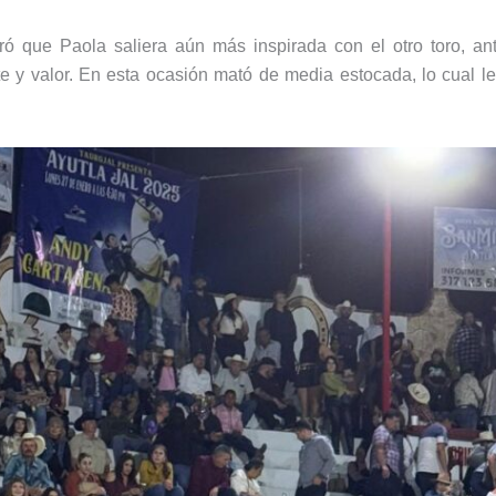
ó que Paola saliera aún más inspirada con el otro toro, a
e y valor. En esta ocasión mató de media estocada, lo cual le