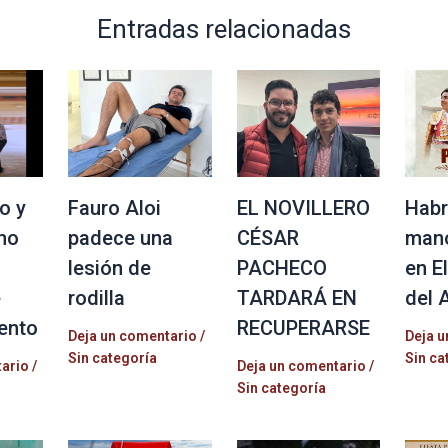
Entradas relacionadas
o y
Fauro Aloi
EL NOVILLERO
Habr
no
padece una
CÉSAR
mano
lesión de
PACHECO
en E
e
rodilla
TARDARÁ EN
del 
ento
RECUPERARSE
Deja un comentario
/
Deja u
Sin categoría
Sin ca
tario
/
Deja un comentario
/
Sin categoría