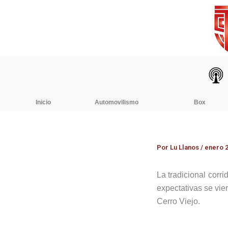
Ir
al
contenido
Inicio
Automovilismo
Box
Por
Lu Llanos
/
enero 2
La tradicional corri
expectativas se vi
Cerro Viejo.