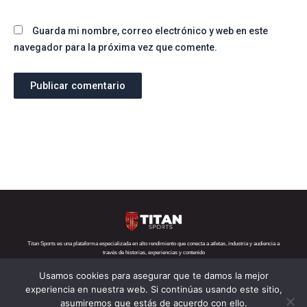
Guarda mi nombre, correo electrónico y web en este
navegador para la próxima vez que comente.
Titan Sports es una plataforma especializada en alto rendimiento que conecta a atletas, industria y audiencia a
través de historias, experiencias y contenido
Usamos cookies para asegurar que te damos la mejor
Teléfono:
+52 1 55 6719 5282
Correo:
contacto@titansports.mx
experiencia en nuestra web. Si continúas usando este sitio,
asumiremos que estás de acuerdo con ello.
Copyright© Titan Sports 2026. todos los derechos reservados