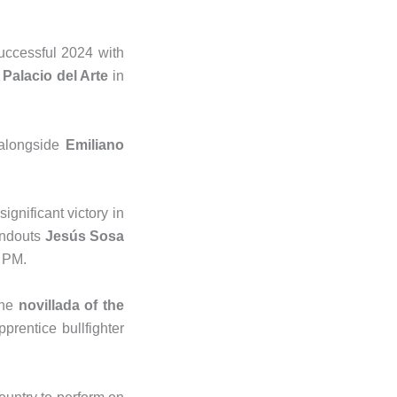
uccessful 2024 with
e
Palacio del Arte
in
 alongside
Emiliano
ignificant victory in
tandouts
Jesús Sosa
0 PM.
the
novillada of the
pprentice bullfighter