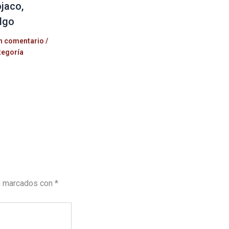
jaco,
lgo
n comentario
/
tegoría
n marcados con
*