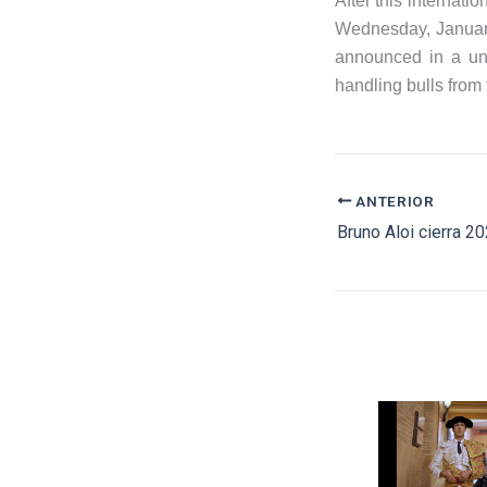
After this internati
Wednesday, January
announced in a un
handling bulls from
ANTERIOR