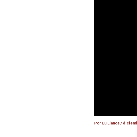
Por
Lu Llanos
/
diciemb