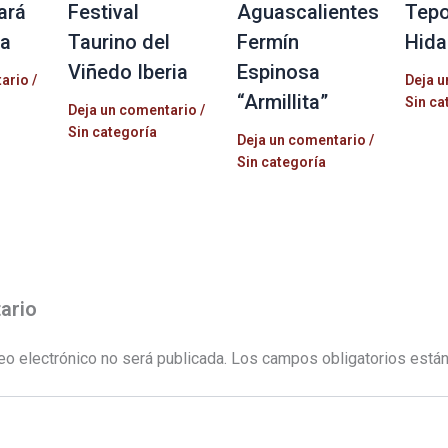
ará
Festival
Aguascalientes
Tepo
la
Taurino del
Fermín
Hida
Viñedo Iberia
Espinosa
tario
/
Deja u
“Armillita”
Sin ca
Deja un comentario
/
Sin categoría
Deja un comentario
/
Sin categoría
ario
eo electrónico no será publicada.
Los campos obligatorios está