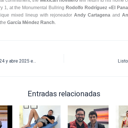
onal commitment, the
Mexican novillero
will return to his home 
 1, at the Monumental Bullring
Rodolfo Rodríguez «El Pan
ique mixed lineup with rejoneador
Andy Cartagena
and
An
 the
García Méndez Ranch
.
Bruno Aloi cierra 2024 y abre 2025 en Apizaco
Listo
Entradas relacionadas