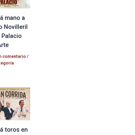
á mano a
 Novilleril
l Palacio
Arte
n comentario
/
tegoría
á toros en