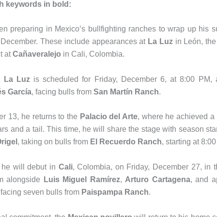
h keywords in bold:
n preparing in Mexico’s bullfighting ranches to wrap up his s
 December. These include appearances at
La Luz
in León, th
t at
Cañaveralejo
in Cali, Colombia.
t
La Luz
is scheduled for Friday, December 6, at 8:00 PM,
s García
, facing bulls from
San Martín Ranch
.
r 13, he returns to the
Palacio del Arte
, where he achieved a s
ars and a tail. This time, he will share the stage with season s
rigel
, taking on bulls from
El Recuerdo Ranch
, starting at 8:0
 he will debut in
Cali
, Colombia, on Friday, December 27, in 
rm alongside
Luis Miguel Ramírez
,
Arturo Cartagena
, and a
 facing seven bulls from
Paispampa Ranch
.