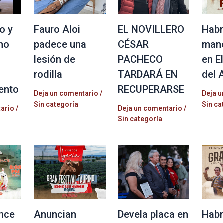
o y
Fauro Aloi
EL NOVILLERO
Habr
no
padece una
CÉSAR
mano
lesión de
PACHECO
en E
e
rodilla
TARDARÁ EN
del 
ento
RECUPERARSE
Deja un comentario
/
Deja u
Sin categoría
Sin ca
tario
/
Deja un comentario
/
Sin categoría
nce
Anuncian
Devela placa en
Habr