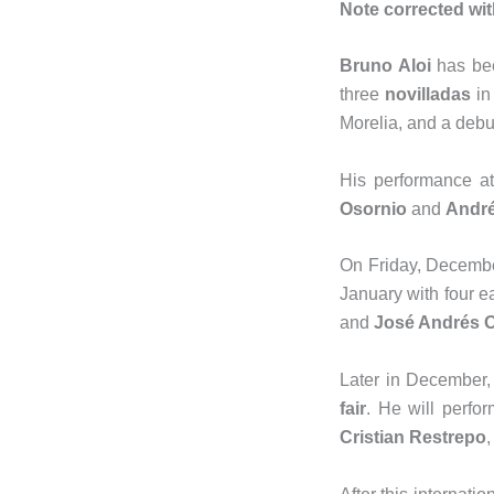
Note corrected wit
Bruno Aloi
has bee
three
novilladas
in
Morelia, and a debu
His performance a
Osornio
and
André
On Friday, Decembe
January with four e
and
José Andrés O
Later in December,
fair
. He will perfo
Cristian Restrepo
,