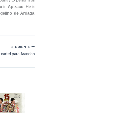
country to perform on
a»
in
Apizaco
. He is
gelino de Arriaga
,
SIGUIENTE
 cartel para Arandas