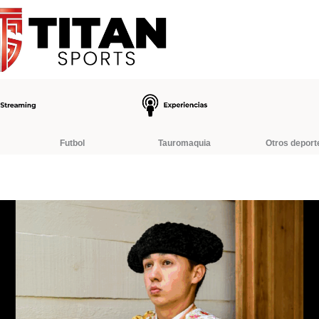
Futbol
Tauromaquia
Otros deport