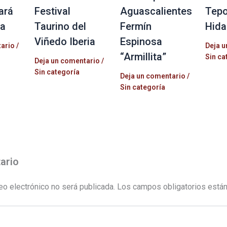
ará
Festival
Aguascalientes
Tepo
la
Taurino del
Fermín
Hida
Viñedo Iberia
Espinosa
tario
/
Deja u
“Armillita”
Sin ca
Deja un comentario
/
Sin categoría
Deja un comentario
/
Sin categoría
ario
eo electrónico no será publicada.
Los campos obligatorios está