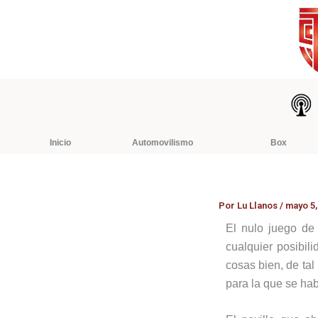
Ir
al
contenido
Inicio
Automovilismo
Box
Por
Lu Llanos
/
mayo 5,
El nulo juego de 
cualquier posibil
cosas bien, de ta
para la que se ha