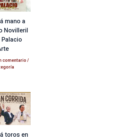
á mano a
 Novilleril
l Palacio
Arte
n comentario
/
tegoría
á toros en