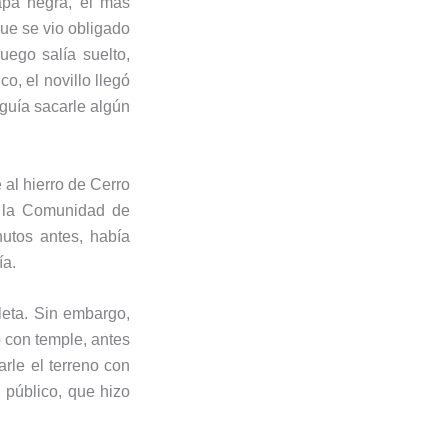
apa negra, el más
que se vio obligado
uego salía suelto,
o, el novillo llegó
eguía sacarle algún
e al hierro de Cerro
e la Comunidad de
utos antes, había
ía.
leta. Sin embargo,
 con temple, antes
rle el terreno con
 público, que hizo