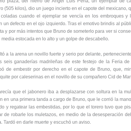
brió plaza, del hierro de Ángel Luis Peña, un ejemplar de c
o (505 kilos), dio un juego incierto en el capote del mexicano, 
 coladas cuando el ejemplar se vencía en los embroques y l
un defecto en el ojo izquierdo. Tras el emotivo brindis al públic
eta y por más intentos que Bruno de someterlo para ver si cons
 media estocada en lo alto y un golpe de descabello.
tó a la arena un novillo fuerte y serio por delante, pertenecient
as seis ganaderías madrileñas de este festejo de la Feria d
bó de embestir por derecho en el capote de Bruno, que, min
quite por caleserinas en el novillo de su compañero Cid de Mar
arecía que el jabonero iba a desplazarse con soltura en la mu
en en una primera tanda a cargo de Bruno, que le corrió la mano
o y regatear las embestidas, por lo que el torero tuvo que pisa
tar de robarle los muletazos, en medio de la desesperación del
. Tardó en darle muerte y escuchó un aviso.