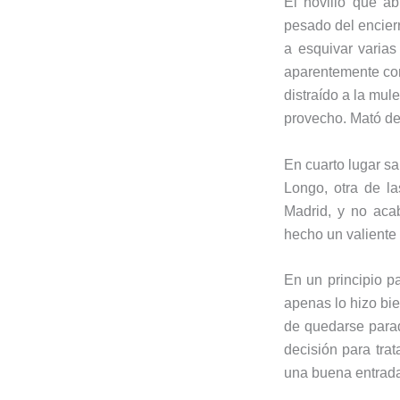
El novillo que a
pesado del encierr
a esquivar varias
aparentemente con 
distraído a la mul
provecho. Mató de
En cuarto lugar sal
Longo, otra de l
Madrid, y no aca
hecho un valiente 
En un principio p
apenas lo hizo bi
de quedarse parad
decisión para tra
una buena entrada