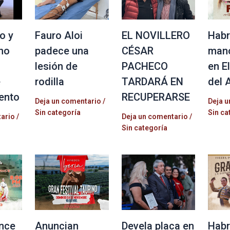
o y
Fauro Aloi
EL NOVILLERO
Habr
no
padece una
CÉSAR
mano
lesión de
PACHECO
en E
e
rodilla
TARDARÁ EN
del 
ento
RECUPERARSE
Deja un comentario
/
Deja u
Sin categoría
Sin ca
tario
/
Deja un comentario
/
Sin categoría
nce
Anuncian
Devela placa en
Habr