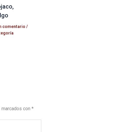
jaco,
lgo
n comentario
/
tegoría
n marcados con
*