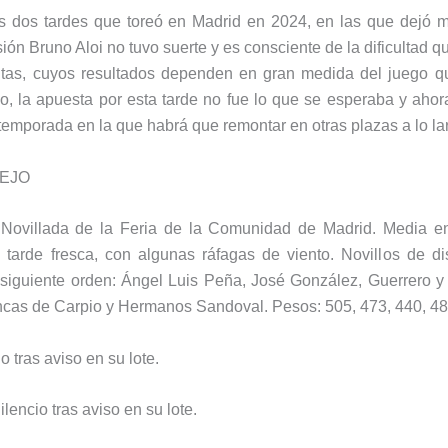
as dos tardes que toreó en Madrid en 2024, en las que dejó
ión Bruno Aloi no tuvo suerte y es consciente de la dificultad 
ntas, cuyos resultados dependen en gran medida del juego q
so, la apuesta por esta tarde no fue lo que se esperaba y ahora
temporada en la que habrá que remontar en otras plazas a lo la
TEJO
 Novillada de la Feria de la Comunidad de Madrid. Media en
 tarde fresca, con algunas ráfagas de viento. Novillos de di
 siguiente orden: Ángel Luis Peña, José González, Guerrero y 
cas de Carpio y Hermanos Sandoval. Pesos: 505, 473, 440, 486
o tras aviso en su lote.
ilencio tras aviso en su lote.