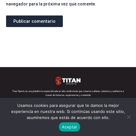
navegador para la próxima vez que comente.
Titan Sports es una plataforma especializada en alto rendimiento que conecta a atletas, industria y audiencia a
través de historias, experiencias y contenido
Usamos cookies para asegurar que te damos la mejor
Teléfono:
+52 1 55 6719 5282
Correo:
contacto@titansports.mx
experiencia en nuestra web. Si continúas usando este sitio,
asumiremos que estás de acuerdo con ello.
Copyright© Titan Sports 2026. todos los derechos reservados
Aceptar
Aviso de privacidad
Nosotros
Política de cookies
s
Contácto