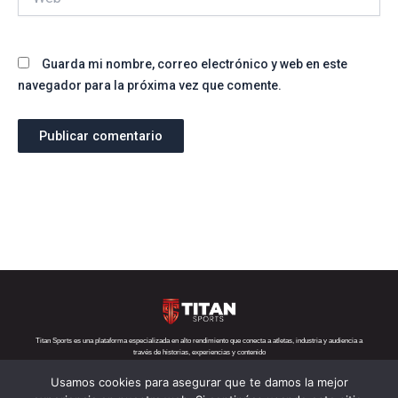
Guarda mi nombre, correo electrónico y web en este
navegador para la próxima vez que comente.
Titan Sports es una plataforma especializada en alto rendimiento que conecta a atletas, industria y audiencia a
través de historias, experiencias y contenido
Usamos cookies para asegurar que te damos la mejor
Teléfono:
+52 1 55 6719 5282
Correo:
contacto@titansports.mx