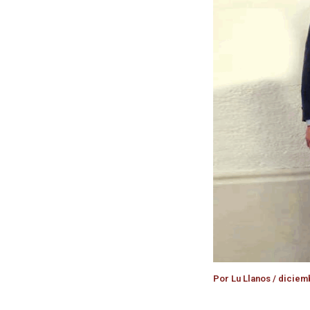
Por
Lu Llanos
/
diciemb