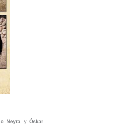
do Neyra
, y
Óskar