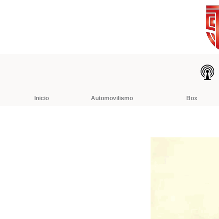
Ir
al
contenido
Inicio
Automovilismo
Box