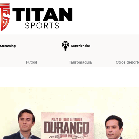
Futbol
Tauromaquia
Otros deport