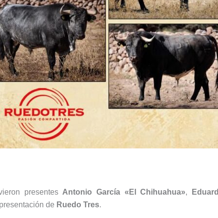
vieron presentes
Antonio García «El Chihuahua»
,
Eduar
epresentación de
Ruedo Tres
.