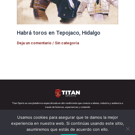
Habrá toros en Tepojaco, Hidalgo
Deja un comentario
/
Sin categoría
Titan Sports es una plataforma especializada en alto rendimiento que conecta a atletas, industria y audiencia a
través de historias, experiencias y contenido
Usamos cookies para asegurar que te damos la mejor
Teléfono:
+52 1 55 6719 5282
Correo:
contacto@titansports.mx
experiencia en nuestra web. Si continúas usando este sitio,
asumiremos que estás de acuerdo con ello.
Copyright© Titan Sports 2026. todos los derechos reservados