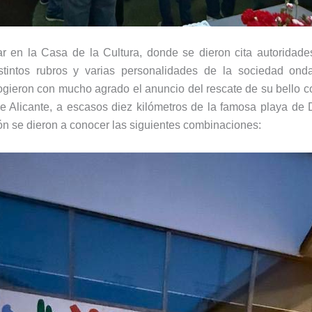
ar en la Casa de la Cultura, donde se dieron cita autoridade
stintos rubros y varias personalidades de la sociedad on
gieron con mucho agrado el anuncio del rescate de su bello co
 Alicante, a escasos diez kilómetros de la famosa playa de
n se dieron a conocer las siguientes combinaciones: