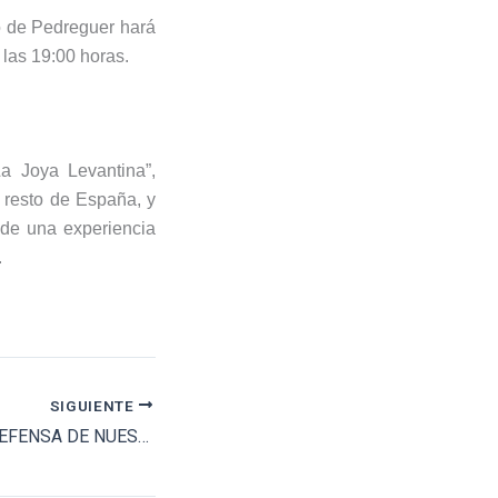
ro de Pedreguer hará
las 19:00 horas.
a Joya Levantina”,
l resto de España, y
 de una experiencia
.
SIGUIENTE
“VIVE LIBRE” EN DEFENSA DE NUESTRA CULTURA Y TRADICIONES