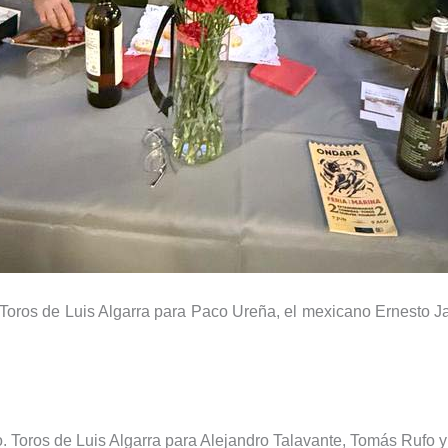
Toros de Luis Algarra para Paco Ureña, el mexicano Ernesto Jav
 Toros de Luis Algarra para Alejandro Talavante, Tomás Rufo 