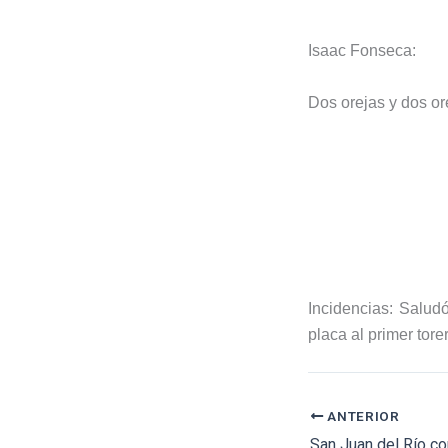
Isaac Fonseca:
Dos orejas y dos or
Incidencias: Saludó
placa al primer tore
ANTERIOR
San Juan del Río c