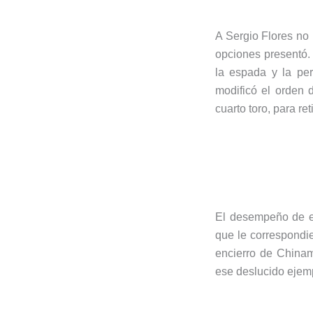
A Sergio Flores no 
opciones presentó. 
la espada y la per
modificó el orden d
cuarto toro, para re
El desempeño de es
que le correspondie
encierro de Chinam
ese deslucido ejemp