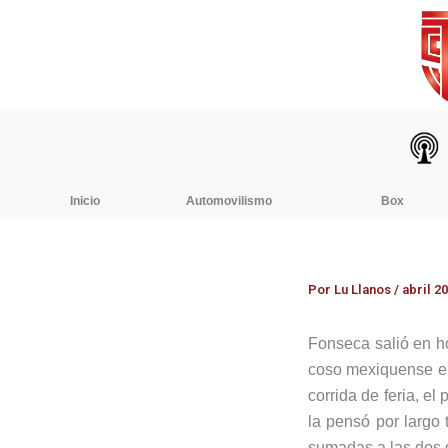
Ir
al
contenido
Inicio
Automovilismo
Box
Por
Lu Llanos
/
abril 20
Fonseca salió en ho
coso mexiquense en 
corrida de feria, el
la pensó por largo 
sumadas a las dos d