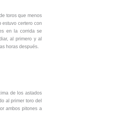
e de toros que menos
o estuvo certero con
es en la corrida se
iar, al primero y al
unas horas después.
cima de los astados
o al primer toro del
por ambos pitones a