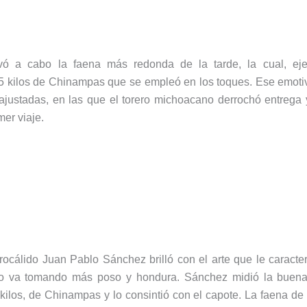
vó a cabo la faena más redonda de la tarde, la cual, ejec
5 kilos de Chinampas que se empleó en los toques. Ese emotiv
justadas, en las que el torero michoacano derrochó entrega y
mer viaje.
drocálido Juan Pablo Sánchez brilló con el arte que le caract
mpo va tomando más poso y hondura. Sánchez midió la buena 
kilos, de Chinampas y lo consintió con el capote. La faena de 