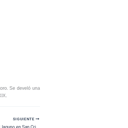
 toro. Se develó una
XIX.
SIGUIENTE
Oreja para Paola y Llaguno en San Cristóbal de las Casas