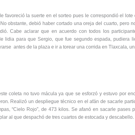
le favoreció la suerte en el sorteo pues le correspondió el lot
No obstante, debió haber cortado una oreja del cuarto, pero n
dió. Cabe aclarar que en acuerdo con todos los participant
e lidia para que Sergio, que fue segundo espada, pudiera lid
tirarse antes de la plaza e ir a torear una corrida en Tlaxcala, 
te coleta no tuvo mácula ya que se esforzó y estuvo por en
ron. Realizó un despliegue técnico en el afán de sacarle partid
pas, “Cielo Rojo”, de 473 kilos. Se afanó en sacarle pases 
lar al que despachó de tres cuartos de estocada y descabello.