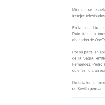
Mientras se resuel
festejos televisados
En la ciudad franc
Rufo
frente a tor
abonados de
OneTo
Por su parte, en ab
de la Sagra
, emit
Fernández
,
Pedro 
quienes lidiarán er
De esta forma, mien
de Sevilla permanec