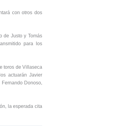
ntará con otros dos
o de Justo
y
Tomás
ransmitido para los
e toros de
Villaseca
llos actuarán
Javier
y
Fernando Donoso
,
ón, la esperada cita