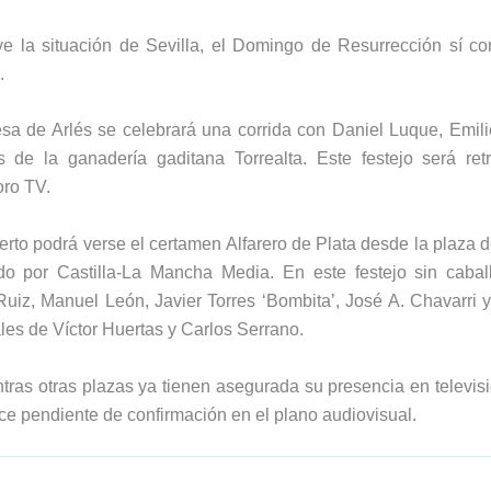
ve la situación de Sevilla, el Domingo de Resurrección sí co
.
esa de
Arlés
se celebrará una corrida con
Daniel Luque
,
Emili
os de la ganadería gaditana
Torrealta
. Este festejo será ret
ro TV
.
ierto podrá verse el certamen
Alfarero de Plata
desde la plaza d
ido por Castilla-La Mancha Media. En este festejo sin caba
Ruiz
,
Manuel León
,
Javier Torres ‘Bombita’
,
José A. Chavarri
ales de
Víctor Huertas
y
Carlos Serrano
.
tras otras plazas ya tienen asegurada su presencia en televisi
e pendiente de confirmación en el plano audiovisual.