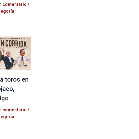
n comentario
/
tegoría
á toros en
jaco,
lgo
n comentario
/
tegoría