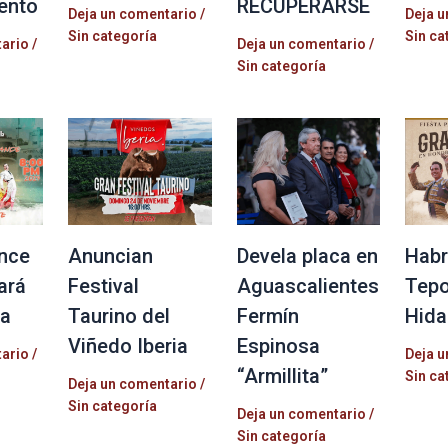
ento
RECUPERARSE
Deja un comentario
/
Deja u
Sin categoría
Sin ca
tario
/
Deja un comentario
/
Sin categoría
nce
Anuncian
Devela placa en
Habr
ará
Festival
Aguascalientes
Tepo
la
Taurino del
Fermín
Hida
Viñedo Iberia
Espinosa
tario
/
Deja u
“Armillita”
Sin ca
Deja un comentario
/
Sin categoría
Deja un comentario
/
Sin categoría