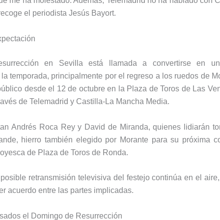
que me ha molestado. Además, Telemadrid no ha hablado con
C
ecoge el periodista
Jesús Bayort
.
xpectación
surrección en Sevilla está llamada a convertirse en u
la temporada, principalmente por el regreso a los ruedos de
Mo
público desde el 12 de octubre en la
Plaza de Toros de Las Ve
través de Telemadrid y
Castilla-La Mancha Media
.
etan
Andrés Roca Rey
y
David de Miranda
, quienes lidiarán t
rande
, hierro también elegido por Morante para su próxima 
 goyesca de
Plaza de Toros de Ronda
.
posible retransmisión televisiva del festejo continúa en el aire
er acuerdo entre las partes implicadas.
visados el Domingo de Resurrección