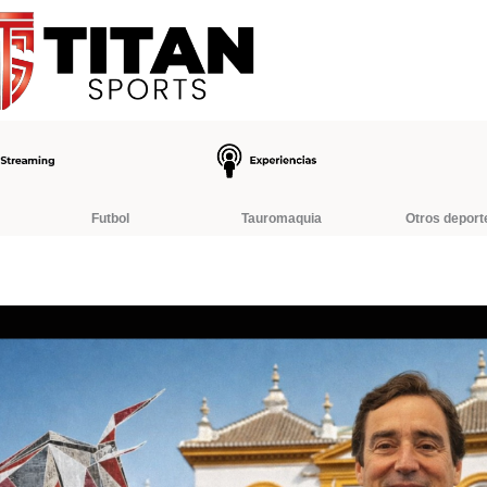
Futbol
Tauromaquia
Otros deport