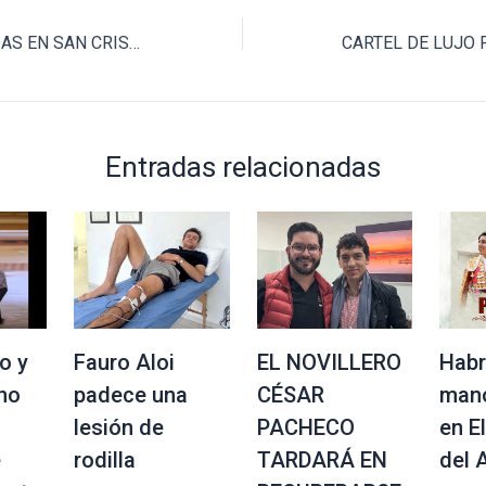
ANUNCIAN CORRIDAS EN SAN CRISTÓBAL DE LAS CASAS
Entradas relacionadas
o y
Fauro Aloi
EL NOVILLERO
Habr
no
padece una
CÉSAR
mano
lesión de
PACHECO
en E
e
rodilla
TARDARÁ EN
del 