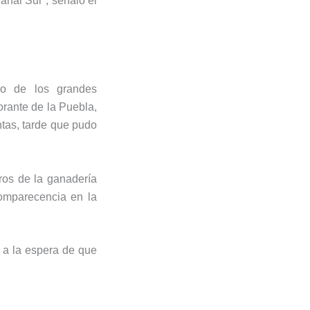
anal Sur
”, señaló el
no de los grandes
rante de la Puebla
,
ntas
, tarde que pudo
oros de la ganadería
comparecencia en la
, a la espera de que