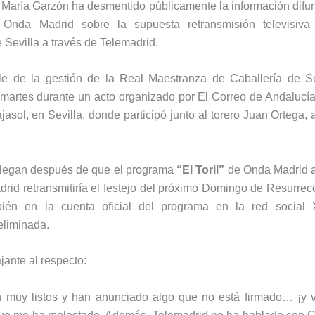
 María Garzón
ha desmentido públicamente la información difun
a
Onda Madrid
sobre la supuesta retransmisión televisiv
 Sevilla a través de
Telemadrid
.
le de la gestión de la
Real Maestranza de Caballería de Se
 martes durante un acto organizado por
El Correo de Andalucí
jasol
, en Sevilla, donde participó junto al torero
Juan Ortega
,
llegan después de que el programa
“El Toril”
de Onda Madrid a
id retransmitiría el festejo del próximo Domingo de Resurrec
bién en la cuenta oficial del programa en la red social 
eliminada.
jante al respecto:
 muy listos y han anunciado algo que no está firmado… ¡y 