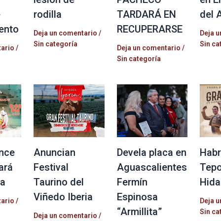
e
rodilla
TARDARÁ EN
del 
ento
RECUPERARSE
Deja un comentario
/
Deja u
Sin categoría
Sin ca
tario
/
Deja un comentario
/
Sin categoría
nce
Anuncian
Devela placa en
Habr
ará
Festival
Aguascalientes
Tepo
la
Taurino del
Fermín
Hida
Viñedo Iberia
Espinosa
tario
/
Deja u
“Armillita”
Sin ca
Deja un comentario
/