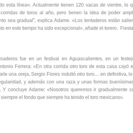
o esta línea«. Actualmente tienen 120 vacas de vientre, lo q
o corridas de toros al año, pero tienen la idea de poder ampl
nto sea gradual”, explica Adame. «Los tentaderos están sali
o en este tiempo ha sido excepcional», añade el torero. Fiest
aderos fue en un festival en Aguascalientes, en un feste
ntonio Ferrera: «En otra corrida otro toro de esta casa cay
rle una oreja, Sergio Flores indultó otro toro… en definitiva, l
gularidad, y además con una raza y unas formas buenísimas
o. Y concluye Adame: «Nosotros queremos ir gradualmente co
siempre el fondo que siempre ha tenido el toro mexicano».