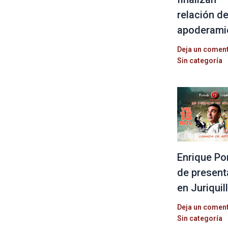
relación d
apoderami
Deja un comen
Sin categoría
Enrique Po
de present
en Juriquil
Deja un comen
Sin categoría