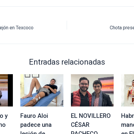
ejón en Texcoco
Chota prese
Entradas relacionadas
o y
Fauro Aloi
EL NOVILLERO
Habr
no
padece una
CÉSAR
mano
lesión de
PACHECO
en E