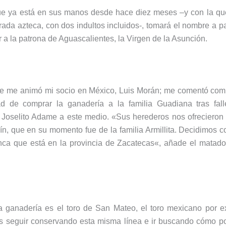
ue ya está en sus manos desde hace diez meses –y con la que
rada azteca, con dos indultos incluidos-, tomará el nombre a pa
 a la patrona de Aguascalientes, la Virgen de la Asunción.
e me animó mi socio en México, Luis Morán; me comentó com
ad de comprar la ganadería a la familia Guadiana tras fal
o Joselito Adame a este medio. «Sus herederos nos ofrecieron 
n, que en su momento fue de la familia Armillita. Decidimos 
inca que está en la provincia de Zacatecas«, añade el matad
a ganadería es el toro de San Mateo, el toro mexicano por e
es seguir conservando esta misma línea e ir buscando cómo po