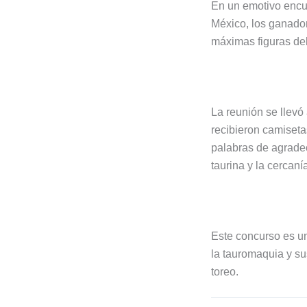
En un emotivo encue
México, los ganador
máximas figuras del
La reunión se llevó
recibieron camiset
palabras de agradec
taurina y la cercaní
Este concurso es un
la tauromaquia y su
toreo.