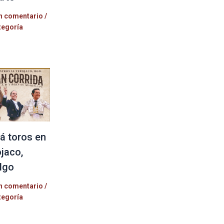
n comentario
/
tegoría
á toros en
jaco,
lgo
n comentario
/
tegoría