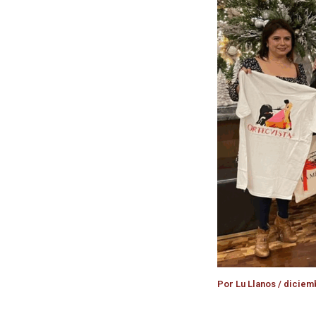
Por
Lu Llanos
/
diciemb