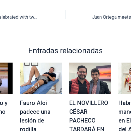
Manolo González celebrated with two ears in León, Guanajuato
Entradas relacionadas
o y
Fauro Aloi
EL NOVILLERO
Habr
no
padece una
CÉSAR
mano
lesión de
PACHECO
en E
e
rodilla
TARDARÁ EN
del 