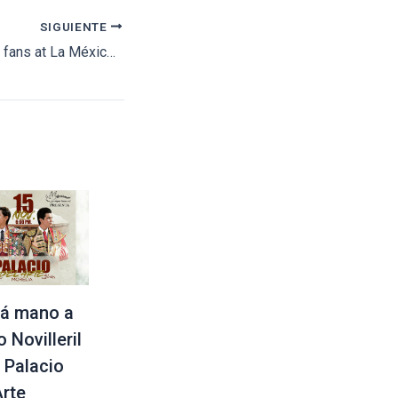
SIGUIENTE
Juan Ortega meets fans at La México bullring
á mano a
 Novilleril
l Palacio
Arte