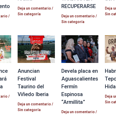
ento
RECUPERARSE
Deja un comentario
/
Deja u
Sin categoría
Sin ca
tario
/
Deja un comentario
/
Sin categoría
nce
Anuncian
Devela placa en
Habr
ará
Festival
Aguascalientes
Tepo
la
Taurino del
Fermín
Hida
Viñedo Iberia
Espinosa
tario
/
Deja u
“Armillita”
Sin ca
Deja un comentario
/
Sin categoría
Deja un comentario
/