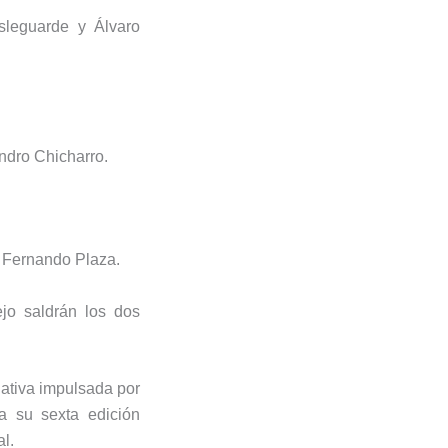
leguarde y Álvaro
ndro Chicharro.
y Fernando Plaza.
ejo saldrán los dos
iativa impulsada por
a su sexta edición
l.