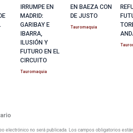
IRRUMPE EN
EN BAEZA CON
REF
DE
MADRID:
DE JUSTO
FUT
L
GARIBAY E
TOR
Tauromaquia
IBARRA,
AND
ILUSIÓN Y
Tauro
FUTURO EN EL
CIRCUITO
Tauromaquia
ario
eo electrónico no será publicada.
Los campos obligatorios está