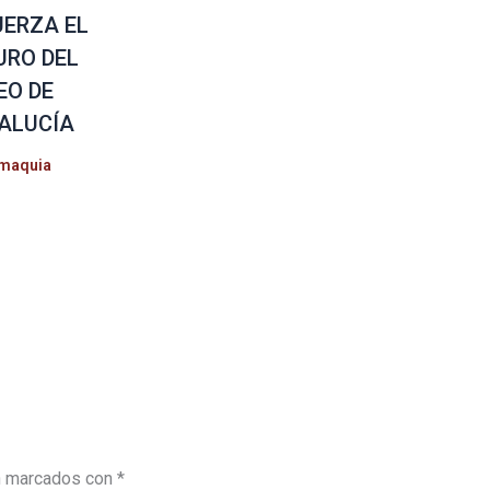
UERZA EL
URO DEL
EO DE
ALUCÍA
maquia
n marcados con
*