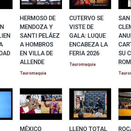
HERMOSO DE
CUTERVO SE
SAN
EN
MENDOZA Y
VISTE DE
CLE
IEN
SANTI PELÁEZ
GALA: LUQUE
ANU
A
A HOMBROS
ENCABEZA LA
CAR
DAD
EN VILLA DE
FERIA 2026
SU 
ALLENDE
ROM
Tauromaquia
Tauromaquia
Tauro
MÉXICO
LLENO TOTAL
ROC