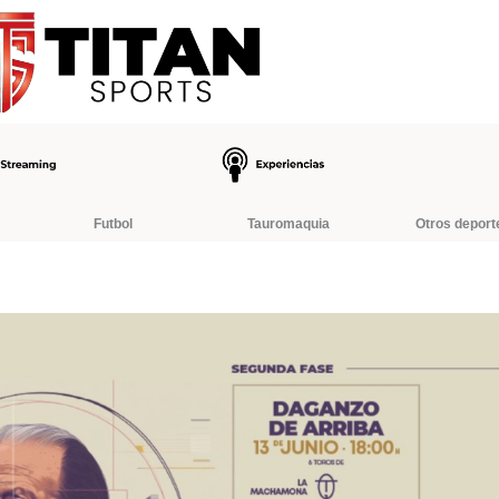
Futbol
Tauromaquia
Otros deport