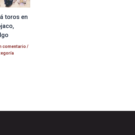
á toros en
jaco,
lgo
n comentario
/
tegoría