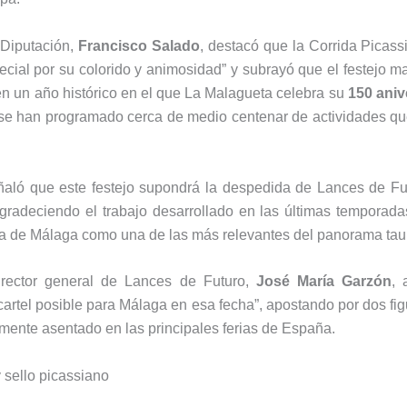
 Diputación,
Francisco Salado
, destacó que la Corrida Picas
cial por su colorido y animosidad” y subrayó que el festejo mar
n un año histórico en el que La Malagueta celebra su
150 aniv
 se han programado cerca de medio centenar de actividades q
ñaló que este festejo supondrá la despedida de Lances de F
agradeciendo el trabajo desarrollado en las últimas temporada
za de Málaga como una de las más relevantes del panorama taur
director general de Lances de Futuro,
José María Garzón
, 
cartel posible para Málaga en esa fecha”, apostando por dos fi
mente asentado en las principales ferias de España.
y sello picassiano