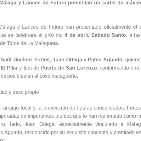
 Málaga y
Lances de Futuro
presentan un cartel de máximo
Málaga
y Lances de Futuro han presentado oficialmente el c
que se celebrará el próximo
4 de abril, Sábado Santo
, a la
 de Toros de La Malagueta
.
a
Saúl Jiménez Fortes
,
Juan Ortega
y
Pablo Aguado
, quiene
e
El Pilar
y tres de
Puerto de San Lorenzo
, conformando uno 
vos posibles en el coso malagueño.
idad y peso propio
 arraigo local y la proyección de figuras consolidadas. Forte
emporadas de importantes triunfos que lo han reafirmado como i
A su lado, Juan Ortega, especialmente vinculado a Málag
o Aguado, reconocido por su exquisito concepto y premiado en 
apa.