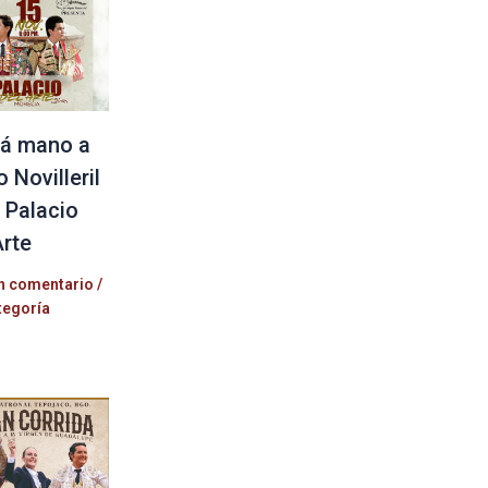
á mano a
 Novilleril
l Palacio
Arte
n comentario
/
tegoría