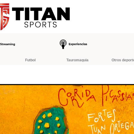
Futbol
Tauromaquia
Otros deport