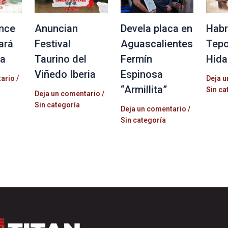
nce
Anuncian
Devela placa en
Habr
ará
Festival
Aguascalientes
Tepo
la
Taurino del
Fermín
Hida
Viñedo Iberia
Espinosa
tario
/
Deja u
“Armillita”
Sin ca
Deja un comentario
/
Sin categoría
Deja un comentario
/
Sin categoría