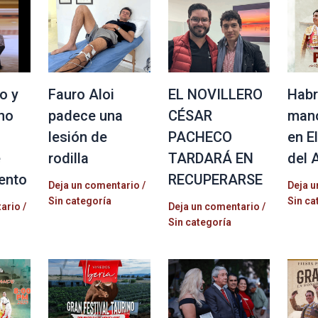
o y
Fauro Aloi
EL NOVILLERO
Habr
no
padece una
CÉSAR
mano
lesión de
PACHECO
en E
e
rodilla
TARDARÁ EN
del 
ento
RECUPERARSE
Deja un comentario
/
Deja u
Sin categoría
Sin ca
tario
/
Deja un comentario
/
Sin categoría