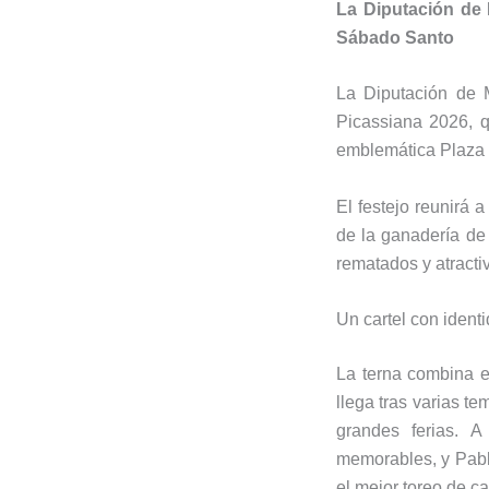
La Diputación de
Sábado Santo
La
Diputación de 
Picassiana 2026, 
emblemática
Plaza
El festejo reunirá 
de la ganadería d
rematados y atracti
Un cartel con ident
La terna combina el
llega tras varias t
grandes ferias. 
memorables, y Pabl
el mejor toreo de c