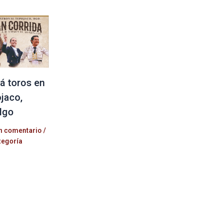
á toros en
jaco,
lgo
n comentario
/
tegoría