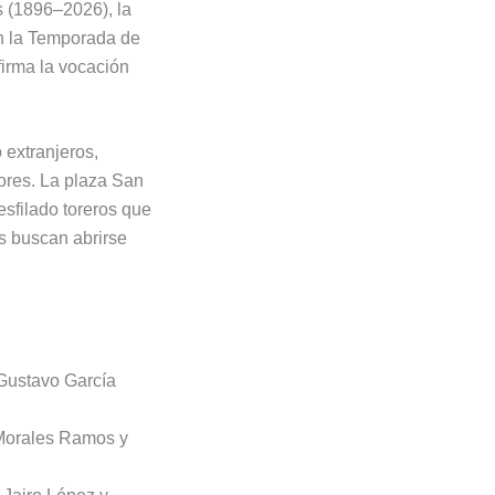
s (1896–2026), la
n la Temporada de
firma la vocación
 extranjeros,
ores. La plaza San
sfilado toreros que
es buscan abrirse
Gustavo García
 Morales Ramos y