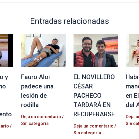
Entradas relacionadas
o y
Fauro Aloi
EL NOVILLERO
Habr
no
padece una
CÉSAR
mano
lesión de
PACHECO
en E
e
rodilla
TARDARÁ EN
del 
ento
RECUPERARSE
Deja un comentario
/
Deja u
Sin categoría
Sin ca
tario
/
Deja un comentario
/
Sin categoría