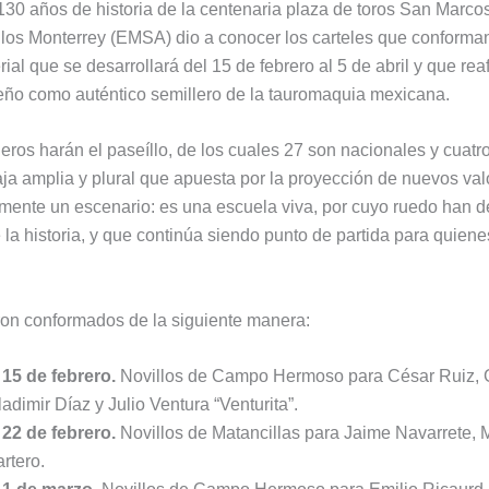
130 años de historia de la centenaria plaza de toros San Marco
os Monterrey (EMSA) dio a conocer los carteles que conforma
ial que se desarrollará del 15 de febrero al 5 de abril y que rea
ño como auténtico semillero de la tauromaquia mexicana.
leros harán el paseíllo, de los cuales 27 son nacionales y cuatro
ja amplia y plural que apuesta por la proyección de nuevos val
ente un escenario: es una escuela viva, por cuyo ruedo han de
 la historia, y que continúa siendo punto de partida para quien
ron conformados de la siguiente manera:
15 de febrero.
Novillos de Campo Hermoso para César Ruiz, 
Vladimir Díaz y Julio Ventura “Venturita”.
22 de febrero.
Novillos de Matancillas para Jaime Navarrete,
rtero.