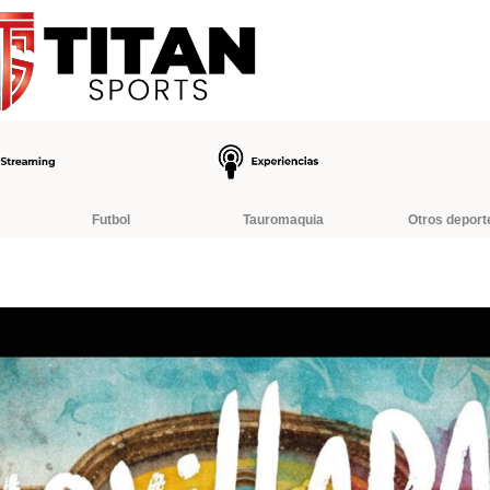
Futbol
Tauromaquia
Otros deport