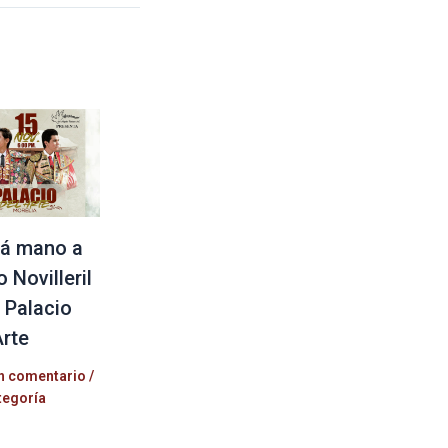
á mano a
 Novilleril
l Palacio
Arte
n comentario
/
tegoría