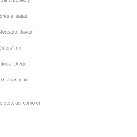
Jairo López y
drés e Isaías
Mercado, Javier
uitos”, un
tínez, Diego
am Cabas y un
Boletos, así como en