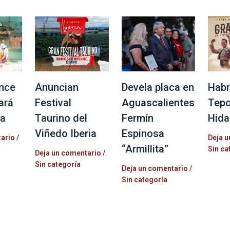
nce
Anuncian
Devela placa en
Habr
ará
Festival
Aguascalientes
Tepo
la
Taurino del
Fermín
Hida
Viñedo Iberia
Espinosa
tario
/
Deja u
“Armillita”
Sin ca
Deja un comentario
/
Sin categoría
Deja un comentario
/
Sin categoría