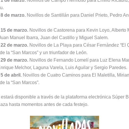
1 de marzo.
Novillos de Campo Hermoso para Emilio Ricaurd, 
u.
8 de marzo.
Novillos de Santillán para Daniel Prieto, Pedro An
15 de marzo.
Novillos de Castorena para Kevin Loyo, Alberto 
Juan Manuel Ibarra, Juan del Castillo y Miguel Salem.
22 de marzo.
Novillos de La Playa para César Fernández “El Q
 de la “San Marcos” y un triunfador de León.
29 de marzo.
Novillos de Fernando Lomelí para Luz Elena Mar
Enrique Melchor, Laguna Varela, Luis Aguilar y Sergio Paredes.
 de abril.
Novillos de Cuatro Caminos para El Maletilla, Miri
 de la “San Marcos”.
 estará disponible a través de la plataforma electrónica Súper 
 plaza hasta momentos antes de cada festejo.