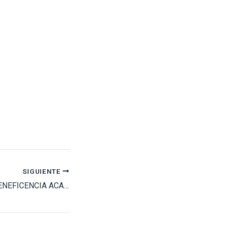
SIGUIENTE
LA CORRIDA DE BENEFICENCIA ACAPARA LOS REFLECTORES EN LAS VENTAS CON TALAVANTE, ROCA REY Y VÍCTOR HERNÁNDEZ