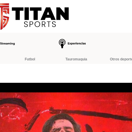
Futbol
Tauromaquia
Otros deport