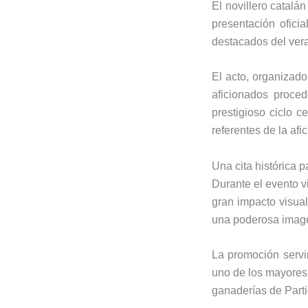
El novillero catalá
presentación ofici
destacados del vera
El acto, organizad
aficionados proced
prestigioso ciclo c
referentes de la afi
Una cita histórica p
Durante el evento vi
gran impacto visual
una poderosa imagen
La promoción servir
uno de los mayores 
ganaderías de Parti