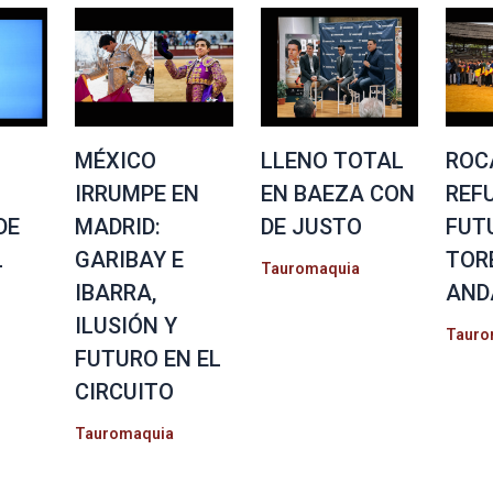
MÉXICO
LLENO TOTAL
ROC
IRRUMPE EN
EN BAEZA CON
REF
DE
MADRID:
DE JUSTO
FUT
L
GARIBAY E
TOR
Tauromaquia
IBARRA,
AND
ILUSIÓN Y
Tauro
FUTURO EN EL
CIRCUITO
Tauromaquia