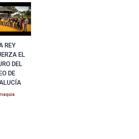
A REY
UERZA EL
URO DEL
EO DE
ALUCÍA
maquia