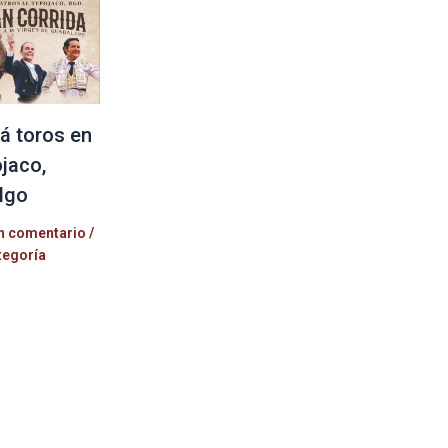
á toros en
jaco,
lgo
n comentario
/
tegoría