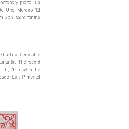
entenary plaza “La
ide Uriel Moreno “El
m San Isidro for the
 he had not been able
Huamantla. The record
er 16, 2017 when he
neador Luis Pimentel