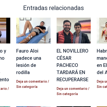
Entradas relacionadas
o y
Fauro Aloi
EL NOVILLERO
Habr
no
padece una
CÉSAR
mano
lesión de
PACHECO
en E
e
rodilla
TARDARÁ EN
del 
ento
RECUPERARSE
Deja un comentario
/
Deja u
Sin categoría
Sin ca
tario
/
Deja un comentario
/
Sin categoría