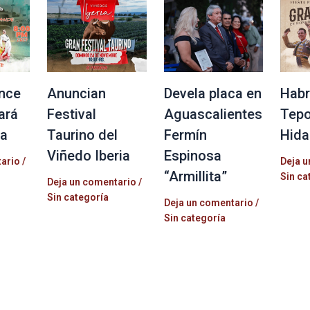
nce
Anuncian
Devela placa en
Habr
ará
Festival
Aguascalientes
Tepo
la
Taurino del
Fermín
Hida
Viñedo Iberia
Espinosa
tario
/
Deja u
“Armillita”
Sin ca
Deja un comentario
/
Sin categoría
Deja un comentario
/
Sin categoría