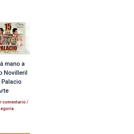
á mano a
 Novilleril
l Palacio
Arte
n comentario
/
tegoría