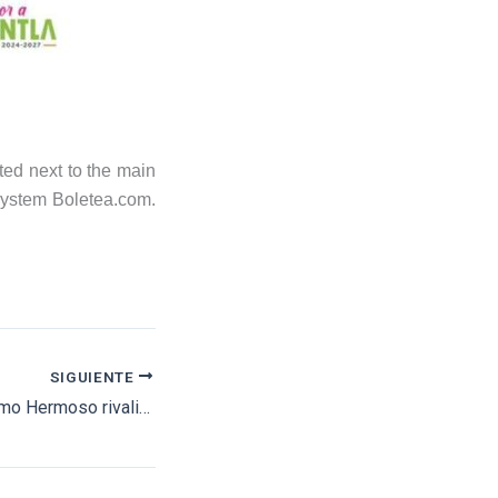
ated next to the main
 system Boletea.com.
SIGUIENTE
Fauro Aloi y Guillermo Hermoso rivalizan en Tizimín