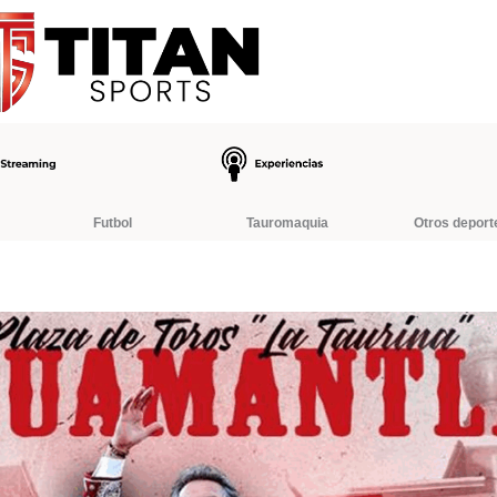
Futbol
Tauromaquia
Otros deport