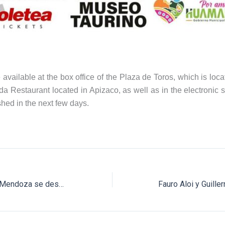
 available at the box office of the Plaza de Toros, which is loc
da Restaurant located in Apizaco, as well as in the electronic
shed in the next few days.
Pablo Hermoso de Mendoza se despedirá de Huamantla en su gira de adiós