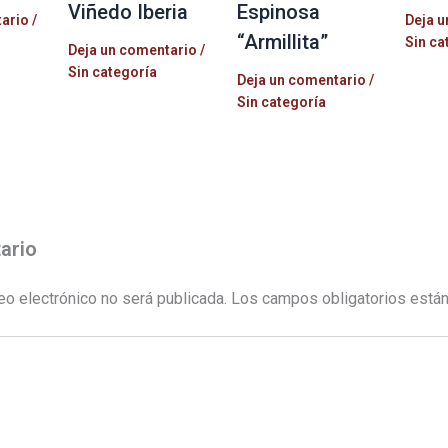
Viñedo Iberia
Espinosa
tario
/
Deja u
“Armillita”
Sin ca
Deja un comentario
/
Sin categoría
Deja un comentario
/
Sin categoría
ario
eo electrónico no será publicada.
Los campos obligatorios está