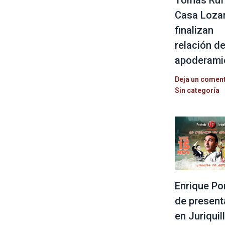
Casa Loza
finalizan
relación d
apoderami
Deja un comen
Sin categoría
Enrique Po
de present
en Juriquil