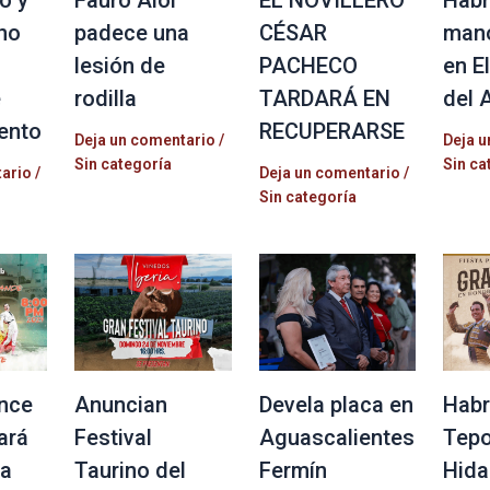
no
padece una
CÉSAR
mano
lesión de
PACHECO
en E
e
rodilla
TARDARÁ EN
del 
ento
RECUPERARSE
Deja un comentario
/
Deja u
Sin categoría
Sin ca
tario
/
Deja un comentario
/
Sin categoría
nce
Anuncian
Devela placa en
Habr
ará
Festival
Aguascalientes
Tepo
la
Taurino del
Fermín
Hida