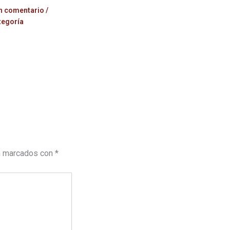
n comentario
/
tegoría
n marcados con
*