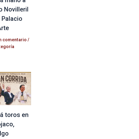
 Novilleril
l Palacio
Arte
n comentario
/
tegoría
á toros en
jaco,
lgo