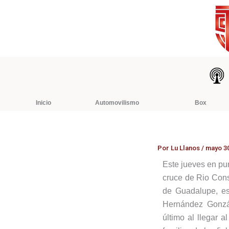
Ir
al
contenido
Inicio
Automovilismo
Box
Por
Lu Llanos
/
mayo 30
Este jueves en pun
cruce de Rio Cons
de Guadalupe, es
Hernández Gonzál
último al llegar 