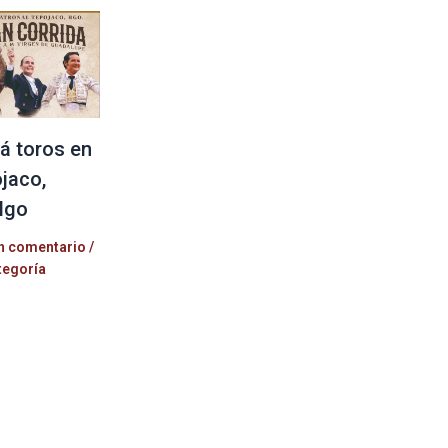
á toros en
jaco,
lgo
n comentario
/
tegoría