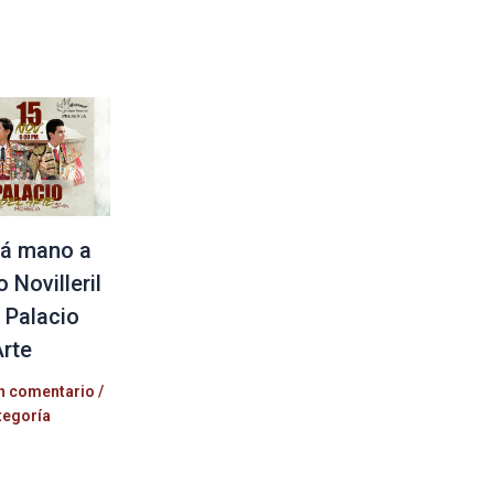
á mano a
 Novilleril
l Palacio
Arte
n comentario
/
tegoría