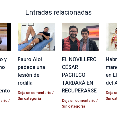
Entradas relacionadas
o y
Fauro Aloi
EL NOVILLERO
Habr
no
padece una
CÉSAR
mano
lesión de
PACHECO
en E
e
rodilla
TARDARÁ EN
del 
ento
RECUPERARSE
Deja un comentario
/
Deja u
Sin categoría
Sin ca
tario
/
Deja un comentario
/
Sin categoría