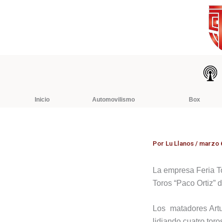
Ir
al
contenido
Inicio
Automovilismo
Box
Por
Lu Llanos
/
marzo 6
La empresa Feria To
Toros “Paco Ortiz” d
Los matadores Artu
lidiando cuatro tor