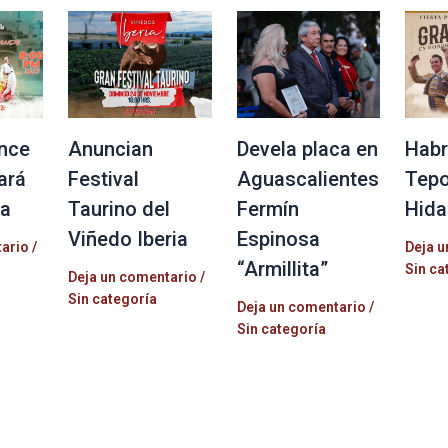
nce
Anuncian
Devela placa en
Habr
ará
Festival
Aguascalientes
Tepo
la
Taurino del
Fermín
Hida
Viñedo Iberia
Espinosa
tario
/
Deja u
“Armillita”
Sin ca
Deja un comentario
/
Sin categoría
Deja un comentario
/
Sin categoría