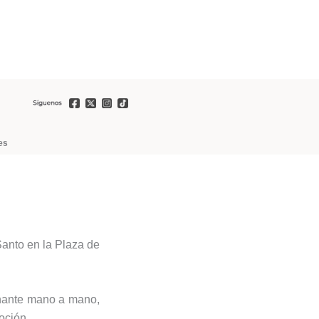
es
Santo en la Plaza de
onante mano a mano,
oción.