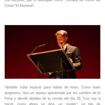
Cristo “El Morenet”.
También hubo espacio para hablar de toros. Como buen
pregonero, hizo un repaso apasionado por los carteles de la
Feria y develó detalles de la corrida del día 28. “Les voy a
hacer, como ahora se dice, un ‘spoiler’: un hijo de