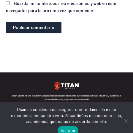
Guarda mi nombre, correo electrónico y web en este
navegador para la próxima vez que comente.
Titan Sports es una plataforma especializada en alto rendimiento que conecta a atletas, industria y audiencia a
través de historias, experiencias y contenido
Usamos cookies para asegurar que te damos la mejor
Teléfono:
+52 1 55 6719 5282
Correo:
contacto@titansports.mx
experiencia en nuestra web. Si continúas usando este sitio,
asumiremos que estás de acuerdo con ello.
Copyright© Titan Sports 2026. todos los derechos reservados
Aceptar
Aviso de privacidad
Nosotros
Política de cookies
s
Contácto