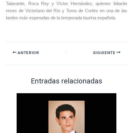
Talavante
,
Roca Rey
y
Víctor Hernández
, quienes lidiarán
reses de
Victoriano del Río
y
Toros de Cortés
en una de las
tardes más esperadas de la temporada taurina española.
ANTERIOR
SIGUIENTE
Entradas relacionadas