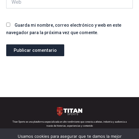
Guarda mi nombre, correo electrónico y web en este
navegador para la próxima vez que comente.
Titan Sports es una plataforma especializada en alto rendimiento que conecta a atletas, industria y audiencia a
través de historias, experiencias y contenido
Usamos cookies para asegurar que te damos la mejor
Teléfono:
+52 1 55 6719 5282
Correo:
contacto@titansports.mx