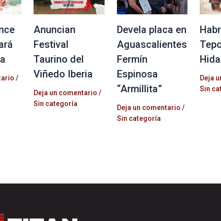
nce
Anuncian
Devela placa en
Habr
ará
Festival
Aguascalientes
Tepo
la
Taurino del
Fermín
Hida
Viñedo Iberia
Espinosa
tario
/
Deja u
“Armillita”
Sin ca
Deja un comentario
/
Sin categoría
Deja un comentario
/
Sin categoría