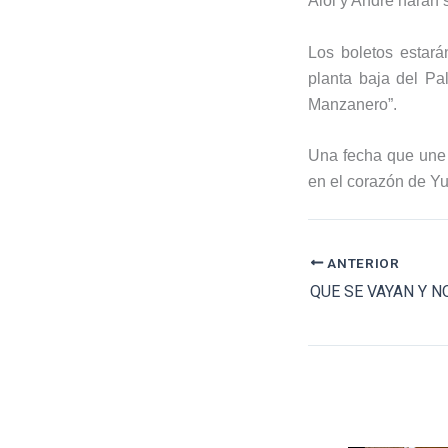
Aloi y André harán 
Los boletos estará
planta baja del Pa
Manzanero”.
Una fecha que une t
en el corazón de Yu
ANTERIOR
QUE SE VAYAN Y 