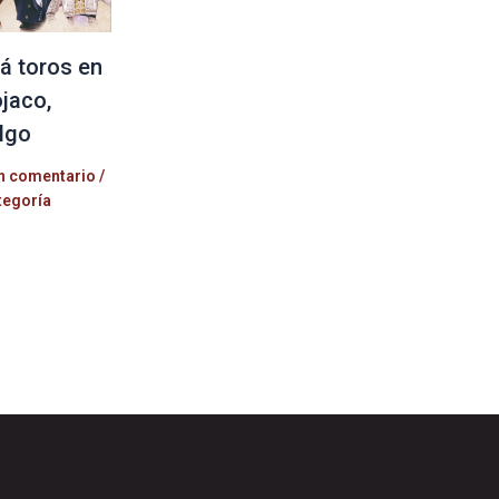
á toros en
jaco,
lgo
n comentario
/
tegoría