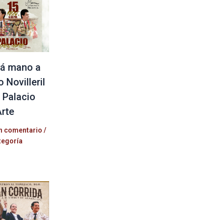
á mano a
 Novilleril
l Palacio
Arte
n comentario
/
tegoría