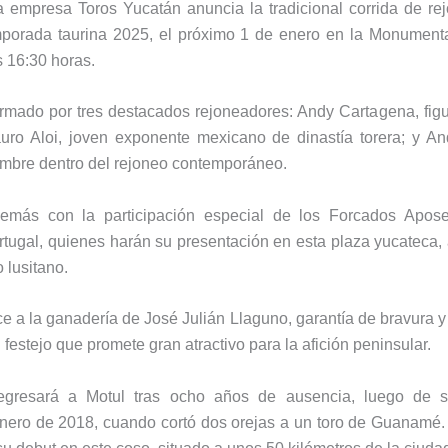
a empresa Toros Yucatán anuncia la tradicional corrida de re
emporada taurina 2025, el próximo 1 de enero en la Monumenta
as 16:30 horas.
ormado por tres destacados rejoneadores: Andy Cartagena, figu
auro Aloi, joven exponente mexicano de dinastía torera; y An
mbre dentro del rejoneo contemporáneo.
demás con la participación especial de los Forcados Apo
tugal, quienes harán su presentación en esta plaza yucateca, 
o lusitano.
ce a la ganadería de José Julián Llaguno, garantía de bravura y 
festejo que promete gran atractivo para la afición peninsular.
gresará a Motul tras ocho años de ausencia, luego de s
enero de 2018, cuando cortó dos orejas a un toro de Guanamé.