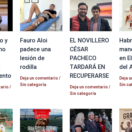
o y
Fauro Aloi
EL NOVILLERO
Habr
no
padece una
CÉSAR
mano
lesión de
PACHECO
en E
e
rodilla
TARDARÁ EN
del 
ento
RECUPERARSE
Deja un comentario
/
Deja u
Sin categoría
Sin ca
tario
/
Deja un comentario
/
Sin categoría