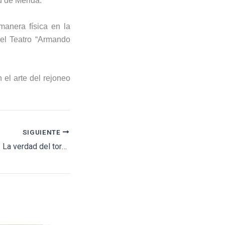
d de Mérida.
manera física en la
 el Teatro “Armando
 el arte del rejoneo
SIGUIENTE
Tardes de soledad: La verdad del toreo revelada por Albert Serra y Roca Rey