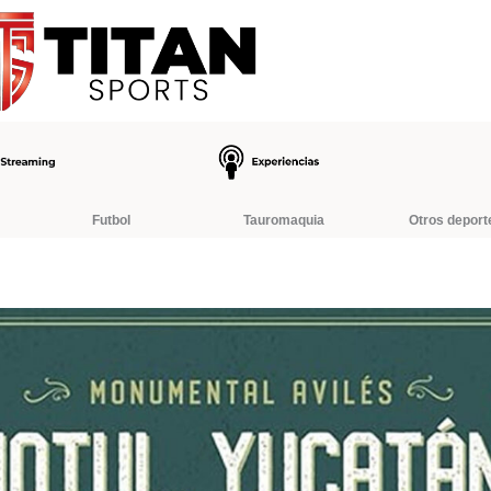
Futbol
Tauromaquia
Otros deport