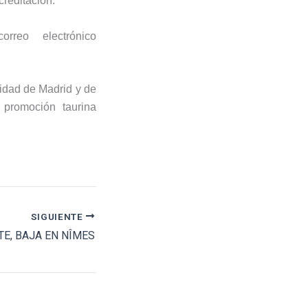
creditación.
rreo electrónico
idad de Madrid
y de
e promoción taurina
SIGUIENTE
E, BAJA EN NÎMES