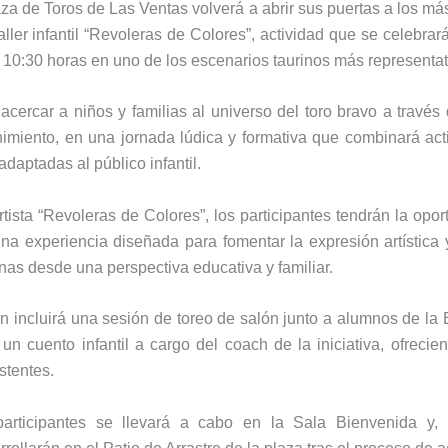
za de Toros de Las Ventas
volverá a abrir sus puertas a los m
aller infantil “Revoleras de Colores”, actividad que se celebra
s 10:30 horas en uno de los escenarios taurinos más representa
acercar a niños y familias al universo del toro bravo a través d
enimiento, en una jornada lúdica y formativa que combinará acti
daptadas al público infantil.
tista “Revoleras de Colores”, los participantes tendrán la opor
na experiencia diseñada para fomentar la expresión artística
inas desde una perspectiva educativa y familiar.
 incluirá una sesión de toreo de salón junto a alumnos de la 
un cuento infantil a cargo del coach de la iniciativa, ofreci
istentes.
articipantes se llevará a cabo en la Sala Bienvenida y, p