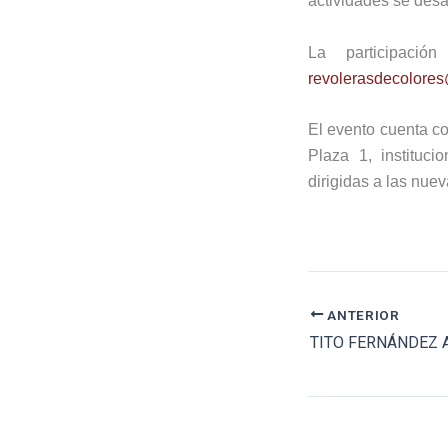
actividades se desar
La participació
revolerasdecolore
El evento cuenta co
Plaza 1
, instituc
dirigidas a las nue
ANTERIOR