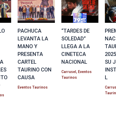
LO
PACHUCA
“TARDES DE
PRE
LEVANTA LA
SOLEDAD”
NAC
MANO Y
LLEGA A LA
TAU
PRESENTA
CINETECA
2025
 A
CARTEL
NACIONAL
SU 
LES
TAURINO CON
INS
Carrusel
,
Eventos
ITO
CAUSA
L
Taurinos
D
Eventos Taurinos
Carrus
Tauri
nos