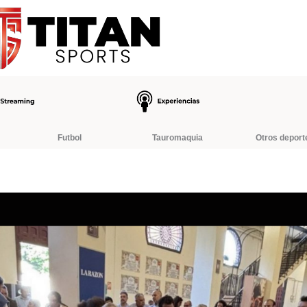
Futbol
Tauromaquia
Otros deport