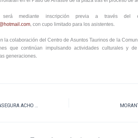
rollarán en el Patio de Arrastre de la plaza tras el proceso de a
n será mediante inscripción previa a través del co
s@hotmail.com
, con cupo limitado para los asistentes.
n la colaboración del
Centro de Asuntos Taurinos de la Comun
iones que continúan impulsando actividades culturales y d
vas generaciones.
TITO FERNÁNDEZ ASEGURA ACHO HASTA 2028
MORANT