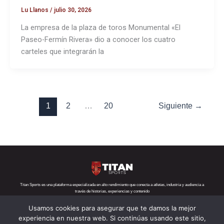
Lu Llanos
/
julio 30, 2026
La empresa de la plaza de toros Monumental «El
Paseo-Fermín Rivera» dio a conocer los cuatro
carteles que integrarán la
1
2
…
20
Siguiente
→
Titan Sports es una plataforma especializada en alto rendimiento que conecta a atletas, industria y audiencia a
través de historias, experiencias y contenido
Usamos cookies para asegurar que te damos la mejor
Teléfono:
+52 1 55 6719 5282
Correo:
contacto@titansports.mx
experiencia en nuestra web. Si continúas usando este sitio,