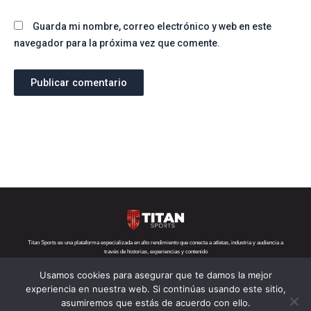
Guarda mi nombre, correo electrónico y web en este
navegador para la próxima vez que comente.
Titan Sports es una plataforma especializada en alto rendimiento que conecta a atletas, industria y audiencia a
través de historias, experiencias y contenido
Usamos cookies para asegurar que te damos la mejor
Teléfono:
+52 1 55 6719 5282
Correo:
contacto@titansports.mx
experiencia en nuestra web. Si continúas usando este sitio,
asumiremos que estás de acuerdo con ello.
Copyright© Titan Sports 2026. todos los derechos reservados