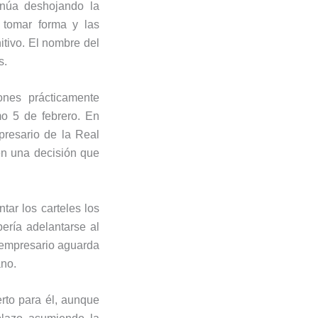
inúa deshojando la
 tomar forma y las
itivo. El nombre del
s.
ones prácticamente
mo 5 de febrero. En
presario de la Real
en una decisión que
ar los carteles los
ería adelantarse al
l empresario aguarda
ano.
rto para él, aunque