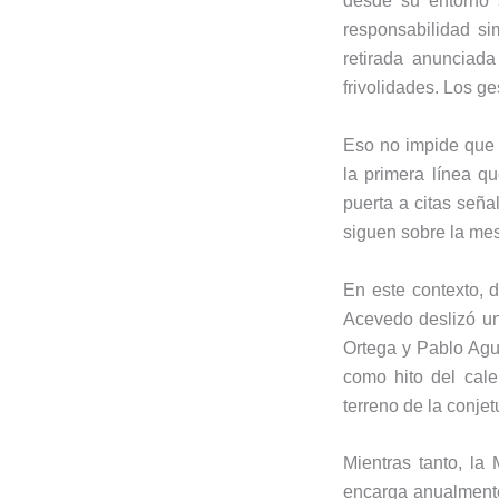
desde su entorno 
responsabilidad si
retirada anunciad
frivolidades. Los g
Eso no impide que 
la primera línea q
puerta a citas seña
siguen sobre la me
En este contexto, 
Acevedo deslizó un
Ortega y Pablo Agu
como hito del calen
terreno de la conjet
Mientras tanto, la 
encarga anualmente