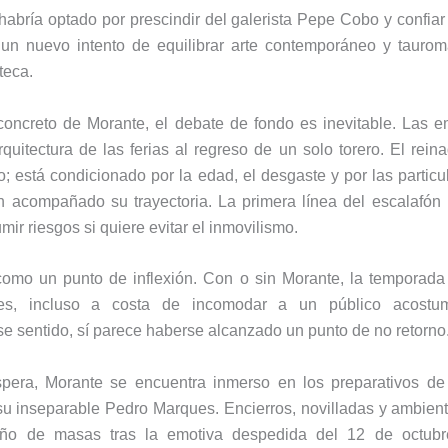
habría optado por prescindir del galerista Pepe Cobo y confiar l
un nuevo intento de equilibrar arte contemporáneo y tauro
teca.
concreto de Morante, el debate de fondo es inevitable. Las
rquitectura de las ferias al regreso de un solo torero. El rei
; está condicionado por la edad, el desgaste y por las particu
 acompañado su trayectoria. La primera línea del escalafón 
mir riesgos si quiere evitar el inmovilismo.
omo un punto de inflexión. Con o sin Morante, la temporada
ntes, incluso a costa de incomodar a un público acost
e sentido, sí parece haberse alcanzado un punto de no retorno
spera, Morante se encuentra inmerso en los preparativos de
 su inseparable Pedro Marques. Encierros, novilladas y ambien
ño de masas tras la emotiva despedida del 12 de octubr