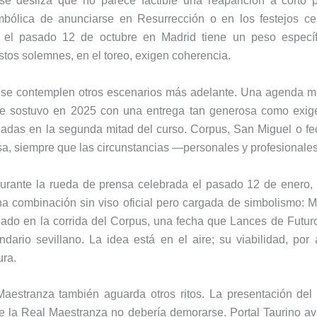
se desliza que no parece factible una reaparición a corto 
mbólica de anunciarse en Resurrección o en los festejos cen
a el pasado 12 de octubre en Madrid tiene un peso especí
estos solemnes, en el toreo, exigen coherencia.
se contemplen otros escenarios más adelante. Una agenda m
ue sostuvo en 2025 con una entrega tan generosa como exigen
ladas en la segunda mitad del curso. Corpus, San Miguel o fe
sa, siempre que las circunstancias —personales y profesionale
durante la rueda de prensa celebrada el pasado 12 de enero, e
a combinación sin viso oficial pero cargada de simbolismo: M
ado en la corrida del Corpus, una fecha que Lances de Futuro
dario sevillano. La idea está en el aire; su viabilidad, por
ura.
Maestranza también aguarda otros ritos. La presentación del 
 la Real Maestranza no debería demorarse. Portal Taurino a