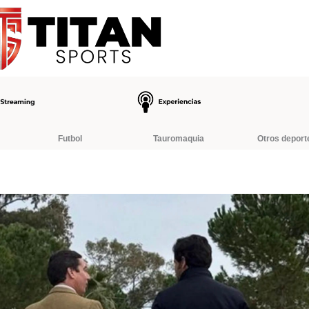
Futbol
Tauromaquia
Otros deport