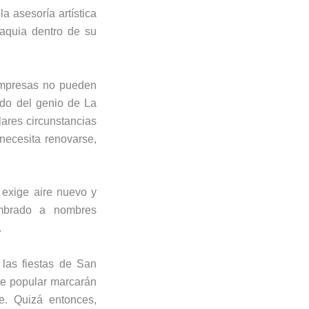
a asesoría artística
maquia dentro de su
 empresas no pueden
nado del genio de La
lares circunstancias
necesita renovarse,
 exige aire nuevo y
umbrado a nombres
.
 las fiestas de San
te popular marcarán
e. Quizá entonces,