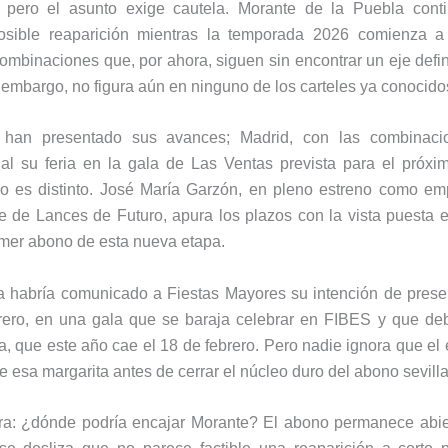
 pero el asunto exige cautela. Morante de la Puebla cont
osible reaparición mientras la temporada 2026 comienza a
mbinaciones que, por ahora, siguen sin encontrar un eje defin
in embargo, no figura aún en ninguno de los carteles ya conocido
 han presentado sus avances; Madrid, con las combinaci
cial su feria en la gala de Las Ventas prevista para el próxi
rio es distinto. José María Garzón, en pleno estreno como em
te de Lances de Futuro, apura los plazos con la vista puesta 
imer abono de esta nueva etapa.
a habría comunicado a Fiestas Mayores su intención de present
rero, en una gala que se baraja celebrar en FIBES y que deb
, que este año cae el 18 de febrero. Pero nadie ignora que e
de esa margarita antes de cerrar el núcleo duro del abono sevill
ara: ¿dónde podría encajar Morante? El abono permanece abie