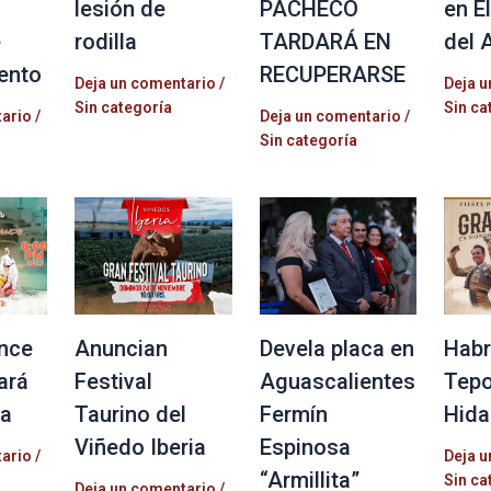
lesión de
PACHECO
en E
e
rodilla
TARDARÁ EN
del 
ento
RECUPERARSE
Deja un comentario
/
Deja u
Sin categoría
Sin ca
tario
/
Deja un comentario
/
Sin categoría
nce
Anuncian
Devela placa en
Habr
ará
Festival
Aguascalientes
Tepo
la
Taurino del
Fermín
Hida
Viñedo Iberia
Espinosa
tario
/
Deja u
“Armillita”
Sin ca
Deja un comentario
/