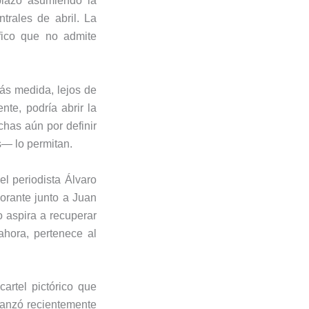
plazo asumiendo la
trales de abril. La
fico que no admite
ás medida, lejos de
te, podría abrir la
chas aún por definir
s— lo permitan.
l periodista Álvaro
orante junto a Juan
 aspira a recuperar
 ahora, pertenece al
cartel pictórico que
vanzó recientemente