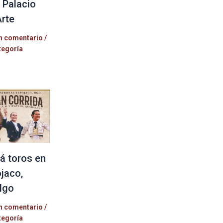
l Palacio
Arte
n comentario
/
tegoría
á toros en
jaco,
lgo
n comentario
/
tegoría