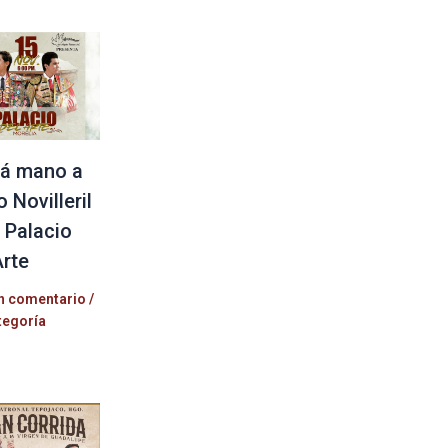
á mano a
 Novilleril
l Palacio
Arte
n comentario
/
tegoría