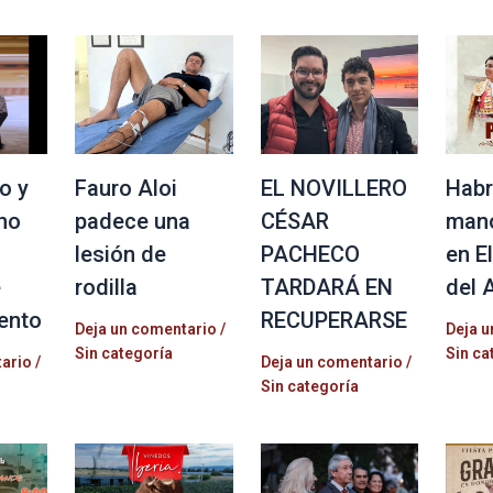
o y
Fauro Aloi
EL NOVILLERO
Habr
no
padece una
CÉSAR
mano
lesión de
PACHECO
en E
e
rodilla
TARDARÁ EN
del 
ento
RECUPERARSE
Deja un comentario
/
Deja u
Sin categoría
Sin ca
tario
/
Deja un comentario
/
Sin categoría