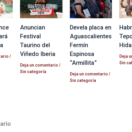
nce
Anuncian
Devela placa en
Habr
ará
Festival
Aguascalientes
Tepo
la
Taurino del
Fermín
Hida
Viñedo Iberia
Espinosa
tario
/
Deja u
“Armillita”
Sin ca
Deja un comentario
/
Sin categoría
Deja un comentario
/
Sin categoría
ario