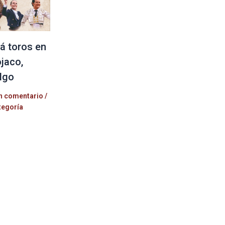
á toros en
jaco,
lgo
n comentario
/
tegoría