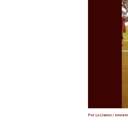
Por
Lu Llanos
/
noviemb