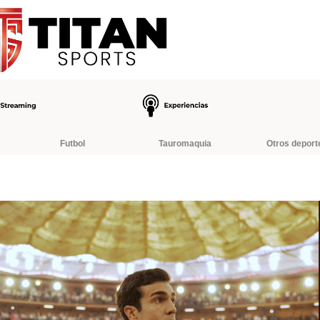
Futbol
Tauromaquia
Otros deport