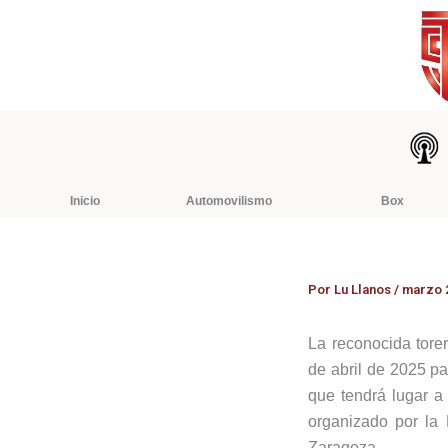
Ir
al
contenido
Inicio
Automovilismo
Box
Por
Lu Llanos
/
marzo 2
La reconocida tore
de abril de 2025 pa
que tendrá lugar a
organizado por la
Zaragoza.