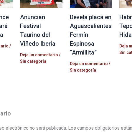
nce
Anuncian
Devela placa en
Habr
ará
Festival
Aguascalientes
Tepo
la
Taurino del
Fermín
Hida
Viñedo Iberia
Espinosa
tario
/
Deja u
“Armillita”
Sin ca
Deja un comentario
/
Sin categoría
Deja un comentario
/
Sin categoría
ario
eo electrónico no será publicada.
Los campos obligatorios está