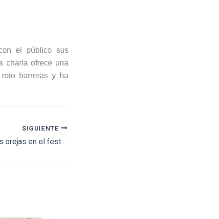
con el público sus
ta charla ofrece una
 roto barreras y ha
SIGUIENTE
Fauro Aloi corta dos orejas en el festival de Tula