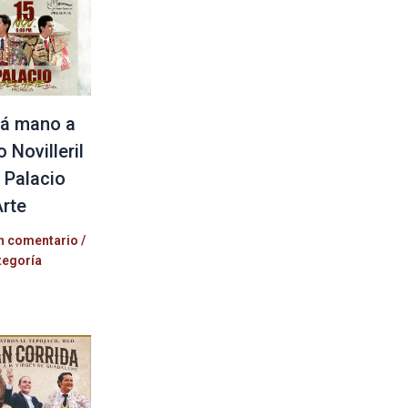
á mano a
 Novilleril
l Palacio
Arte
n comentario
/
tegoría