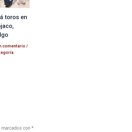
á toros en
jaco,
lgo
n comentario
/
tegoría
n marcados con
*