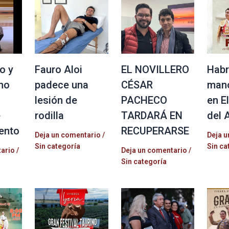
o y
Fauro Aloi
EL NOVILLERO
Habr
no
padece una
CÉSAR
mano
lesión de
PACHECO
en E
e
rodilla
TARDARÁ EN
del 
ento
RECUPERARSE
Deja un comentario
/
Deja u
Sin categoría
Sin ca
tario
/
Deja un comentario
/
Sin categoría