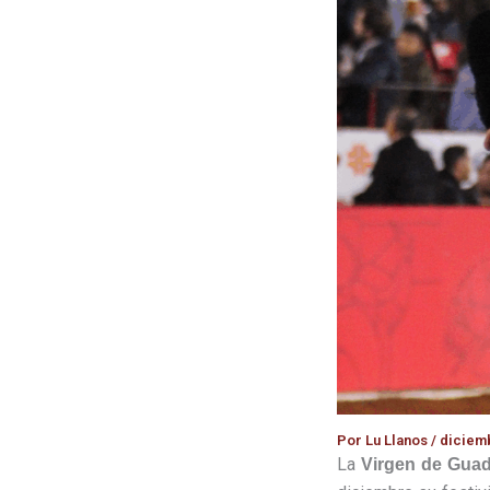
Por
Lu Llanos
/
diciemb
La
Virgen de Gua