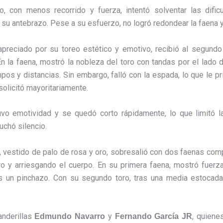
, con menos recorrido y fuerza, intentó solventar las dific
n su antebrazo. Pese a su esfuerzo, no logró redondear la faena 
 apreciado por su toreo estético y emotivo, recibió al segund
En la faena, mostró la nobleza del toro con tandas por el lado
pos y distancias. Sin embargo, falló con la espada, lo que le pr
solicitó mayoritariamente.
tuvo emotividad y se quedó corto rápidamente, lo que limitó l
uchó silencio.
, vestido de palo de rosa y oro, sobresalió con dos faenas co
ro y arriesgando el cuerpo. En su primera faena, mostró fuer
ras un pinchazo. Con su segundo toro, tras una media estocada
anderillas
y
, quiene
Edmundo Navarro
Fernando García JR