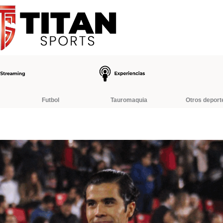
Futbol
Tauromaquia
Otros deport