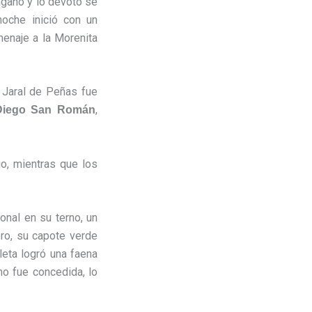
agano y lo devoto se
oche inició con un
menaje a la Morenita
e Jaral de Peñas fue
,
Diego San Román
go, mientras que los
onal en su terno, un
oro, su capote verde
leta logró una faena
no fue concedida, lo