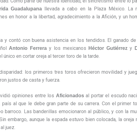
idad. Como parte de nuestra identidad, el sincretismo entre lo p
llevada a cabo en la Plaza México. La n
rida Guadalupana
es en honor a la libertad, agradecimiento a la Afición, y un ho
da y contó con buena asistencia en los tendidos. El ganado d
añol
y los mexicanos
y
Antonio Ferrera
Héctor Gutiérrez
 único en cortar oreja al tercer toro de la tarde.
disparidad: los primeros tres toros ofrecieron movilidad y jue
ron justos de casta y fuerza.
vidió opiniones entre los
al portar el escudo naci
Aficionados
país al que le debe gran parte de su carrera. Con el primer t
o barroco. Las banderillas emocionaron al público, y con la mu
Sin embargo, aunque la espada estuvo bien colocada, la oreja 
al juez.