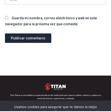
Guarda mi nombre, correo electrónico y web en este
navegador para la próxima vez que comente.
Titan Sports es una plataforma especializada en alto rendimiento que conecta a atletas, industria y audiencia a
través de historias, experiencias y contenido
Usamos cookies para asegurar que te damos la mejor
Teléfono:
+52 1 55 6719 5282
Correo:
contacto@titansports.mx