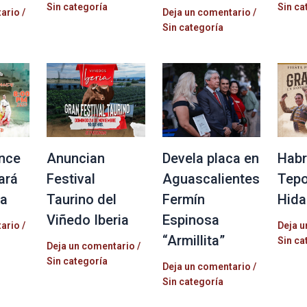
Sin categoría
Sin ca
tario
/
Deja un comentario
/
Sin categoría
nce
Anuncian
Devela placa en
Habr
ará
Festival
Aguascalientes
Tepo
la
Taurino del
Fermín
Hida
Viñedo Iberia
Espinosa
tario
/
Deja u
“Armillita”
Sin ca
Deja un comentario
/
Sin categoría
Deja un comentario
/
Sin categoría