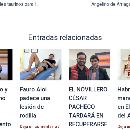
Presentan los carteles taurinos para la Feria Internacional del Caballo en Texcoco
Entradas relacionadas
o y
Fauro Aloi
EL NOVILLERO
Habr
no
padece una
CÉSAR
mano
lesión de
PACHECO
en E
e
rodilla
TARDARÁ EN
del 
ento
RECUPERARSE
Deja un comentario
/
Deja u