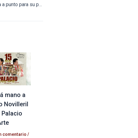
Angelino de Arriaga a punto para su presentación en La México
á mano a
 Novilleril
l Palacio
Arte
n comentario
/