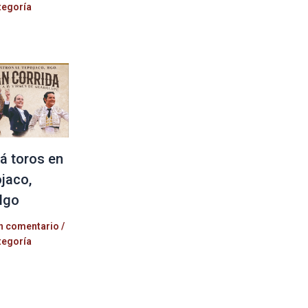
tegoría
á toros en
jaco,
lgo
n comentario
/
tegoría