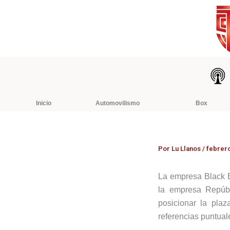
Ir
al
contenido
Inicio
Automovilismo
Box
Por
Lu Llanos
/
febrero
La empresa Black Bu
la empresa Repúbl
posicionar la plaz
referencias puntual