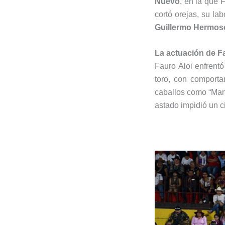
Nuevo
, en la que 
cortó orejas, su lab
Guillermo Hermos
La actuación de Fa
Fauro Aloi enfrentó
toro, con comporta
caballos como “Mang
astado impidió un ci