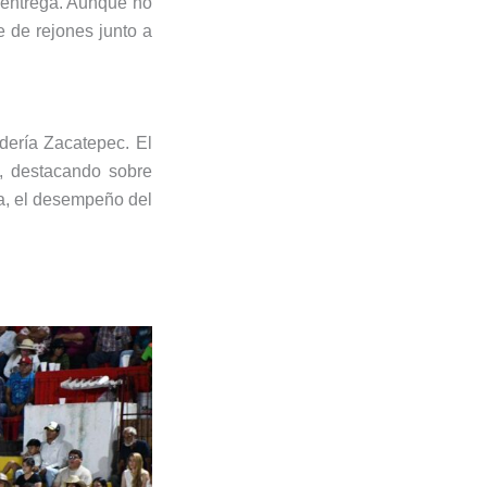
 entrega. Aunque no
e de rejones junto a
adería Zacatepec. El
s, destacando sobre
da, el desempeño del