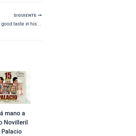
SIGUIENTE
Fauro Aloi leaves a good taste in his mouth in Mérida
á mano a
 Novilleril
l Palacio