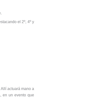
.
stacando el 2º, 4º y
 Allí actuará mano a
s, en un evento que