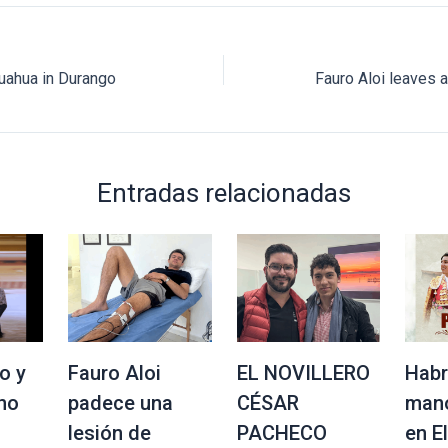
huahua in Durango
Entradas relacionadas
o y
Fauro Aloi
EL NOVILLERO
Habr
no
padece una
CÉSAR
mano
lesión de
PACHECO
en E