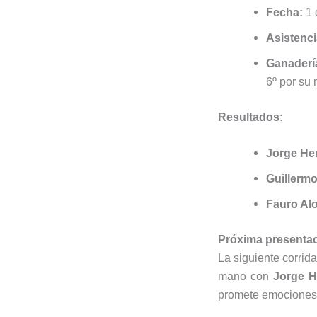
Fecha:
1 
Asistenci
Ganaderí
6º por su 
Resultados:
Jorge He
Guillerm
Fauro Alo
Próxima presentac
La siguiente corrid
mano con
Jorge H
promete emociones 