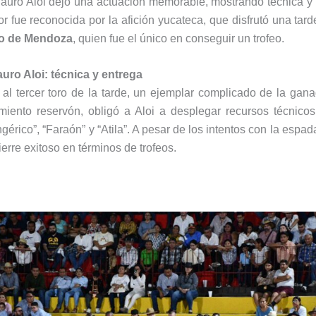
Fauro Aloi dejó una actuación memorable, mostrando técnica y
or fue reconocida por la afición yucateca, que disfrutó una tard
o de Mendoza
, quien fue el único en conseguir un trofeo.
uro Aloi: técnica y entrega
 al tercer toro de la tarde, un ejemplar complicado de la gan
miento reservón, obligó a Aloi a desplegar recursos técnico
érico”, “Faraón” y “Atila”. A pesar de los intentos con la espa
erre exitoso en términos de trofeos.