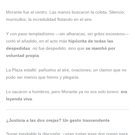
Morante fue al centro. Las manos buscaron la coleta. Silencio,
murmullos, la incredulidad flotando en el aire.
Y con paso templadísimo —sin alharacas, sin gritos excesivos—
cortó el añadido, en el acto más
hipócrita de todas las
despedidas
: no fue despedido, sino que
se marchó por
voluntad propia
.
La Plaza estalló: pañuelos al aire, ovaciones, un clamor que no
pudo ser menos que himno y plegaria.
Lo sacaron a hombros, pero Morante ya no era solo torero:
era
leyenda viva
.
¿Justicia a las dos orejas? Un gesto trascendente
Surge inevitable la discusión: ¿eran justas esas dos orejas para