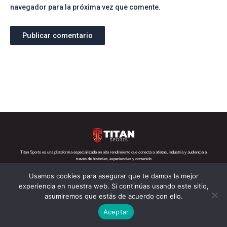
navegador para la próxima vez que comente.
Titan Sports es una plataforma especializada en alto rendimiento que conecta a atletas, industria y audiencia a
través de historias, experiencias y contenido
Usamos cookies para asegurar que te damos la mejor
Teléfono:
+52 1 55 6719 5282
Correo:
contacto@titansports.mx
experiencia en nuestra web. Si continúas usando este sitio,
asumiremos que estás de acuerdo con ello.
Copyright© Titan Sports 2026. todos los derechos reservados
Aceptar
Aviso de privacidad
Nosotros
Política de cookies
s
Contácto