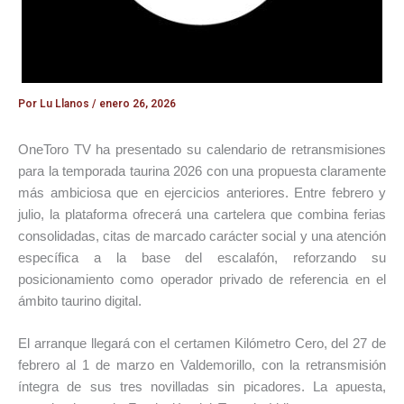
Por
Lu Llanos
/
enero 26, 2026
OneToro TV ha presentado su calendario de retransmisiones
para la temporada taurina 2026 con una propuesta claramente
más ambiciosa que en ejercicios anteriores. Entre febrero y
julio, la plataforma ofrecerá una cartelera que combina ferias
consolidadas, citas de marcado carácter social y una atención
específica a la base del escalafón, reforzando su
posicionamiento como operador privado de referencia en el
ámbito taurino digital.
El arranque llegará con el certamen Kilómetro Cero, del 27 de
febrero al 1 de marzo en Valdemorillo, con la retransmisión
íntegra de sus tres novilladas sin picadores. La apuesta,