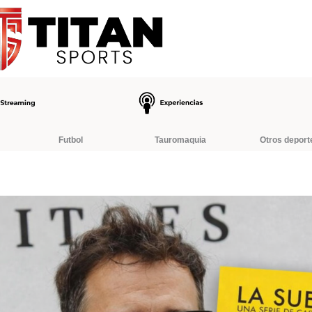
Futbol
Tauromaquia
Otros deport