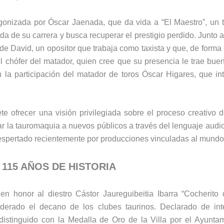
agonizada por Óscar Jaenada, que da vida a “El Maestro”, un t
a de su carrera y busca recuperar el prestigio perdido. Junto 
e David, un opositor que trabaja como taxista y que, de forma
l chófer del matador, quien cree que su presencia le trae buen
la participación del matador de toros Óscar Higares, que int
te ofrecer una visión privilegiada sobre el proceso creativo 
ar la tauromaquia a nuevos públicos a través del lenguaje audio
despertado recientemente por producciones vinculadas al mundo 
115 AÑOS DE HISTORIA
 honor al diestro Cástor Jaureguibeitia Ibarra “Cocherito 
derado el decano de los clubes taurinos. Declarado de int
istinguido con la Medalla de Oro de la Villa por el Ayuntam