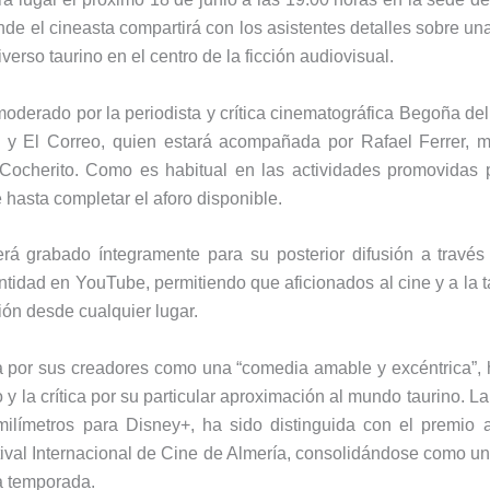
onde el cineasta compartirá con los asistentes detalles sobre u
iverso taurino en el centro de la ficción audiovisual.
moderado por la periodista y crítica cinematográfica Begoña de
 y El Correo, quien estará acompañada por Rafael Ferrer, 
Cocherito. Como es habitual en las actividades promovidas po
e hasta completar el aforo disponible.
rá grabado íntegramente para su posterior difusión a través
 entidad en YouTube, permitiendo que aficionados al cine y a l
ión desde cualquier lugar.
da por sus creadores como una “comedia amable y excéntrica”, 
 y la crítica por su particular aproximación al mundo taurino. L
ilímetros para Disney+, ha sido distinguida con el premio 
ival Internacional de Cine de Almería, consolidándose como un
a temporada.