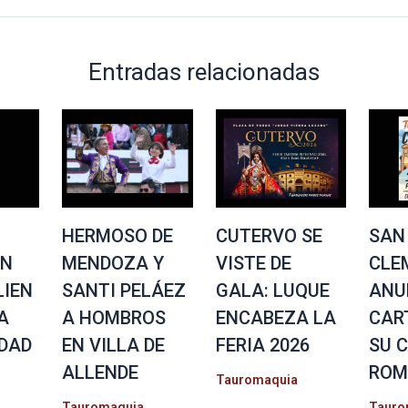
Entradas relacionadas
HERMOSO DE
CUTERVO SE
SAN
EN
MENDOZA Y
VISTE DE
CLE
IEN
SANTI PELÁEZ
GALA: LUQUE
ANU
A
A HOMBROS
ENCABEZA LA
CAR
DAD
EN VILLA DE
FERIA 2026
SU 
ALLENDE
ROM
Tauromaquia
Tauromaquia
Tauro