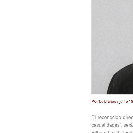
Por
Lu Llanos
/
junio 15
El reconocido direc
casualidades”, será
Bilbao. La cita tend