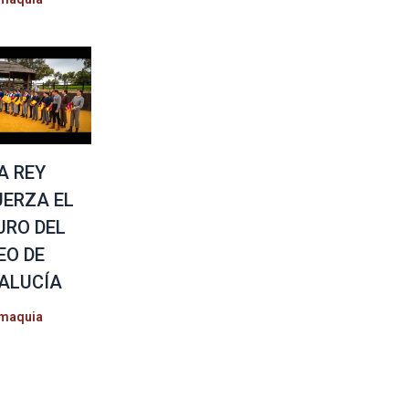
A REY
UERZA EL
URO DEL
EO DE
ALUCÍA
maquia