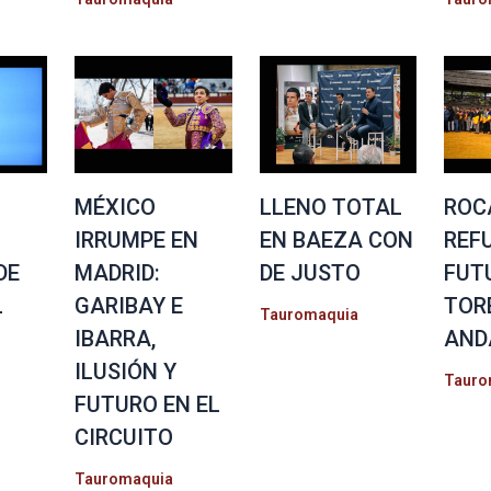
MÉXICO
LLENO TOTAL
ROC
IRRUMPE EN
EN BAEZA CON
REF
DE
MADRID:
DE JUSTO
FUT
L
GARIBAY E
TOR
Tauromaquia
IBARRA,
AND
ILUSIÓN Y
Tauro
FUTURO EN EL
CIRCUITO
Tauromaquia