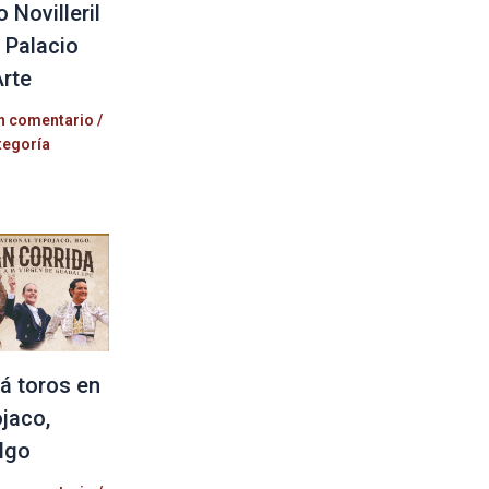
 Novilleril
l Palacio
Arte
n comentario
/
tegoría
á toros en
jaco,
lgo