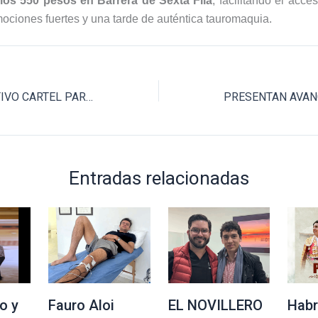
los 550 pesos en Barrera de Sexta Fila
, facilitando el acce
ociones fuertes y una tarde de auténtica tauromaquia.
ANUNCIAN ATRACTIVO CARTEL PARA TLAXCALA
Entradas relacionadas
o y
Fauro Aloi
EL NOVILLERO
Habr