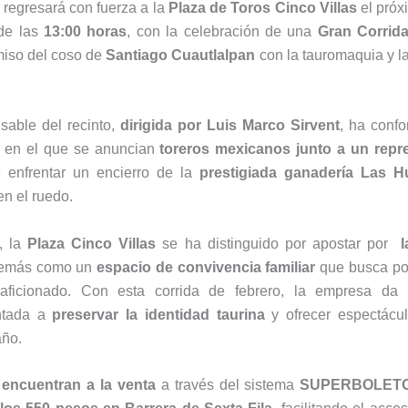
a regresará con fuerza a la
Plaza de Toros Cinco Villas
el pró
 de las
13:00 horas
, con la celebración de una
Gran Corrida
miso del coso de
Santiago Cuautlalpan
con la tauromaquia y la
able del recinto,
dirigida por Luis Marco Sirvent
, ha conf
, en el que se anuncian
toreros mexicanos junto a un repr
 enfrentar un encierro de la
prestigiada ganadería Las H
en el ruedo.
, la
Plaza Cinco Villas
se ha distinguido por apostar por
l
demás como un
espacio de convivencia familiar
que busca po
 aficionado. Con esta corrida de febrero, la empresa da
ntada a
preservar la identidad taurina
y ofrecer espectác
año.
 encuentran a la venta
a través del sistema
SUPERBOLET