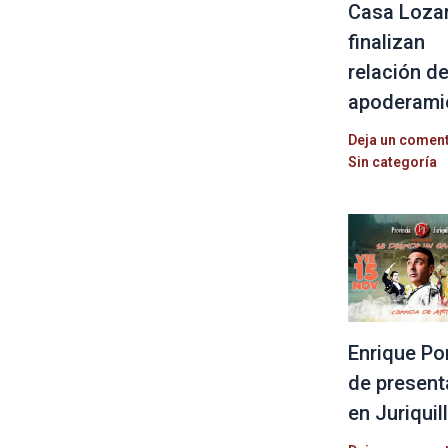
Casa Loza
finalizan
relación d
apoderami
Deja un comen
Sin categoría
Enrique Po
de present
en Juriquil