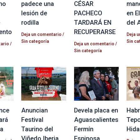
no
padece una
CÉSAR
mano
lesión de
PACHECO
en E
e
rodilla
TARDARÁ EN
del 
ento
RECUPERARSE
Deja un comentario
/
Deja u
Sin categoría
Sin ca
tario
/
Deja un comentario
/
Sin categoría
nce
Anuncian
Devela placa en
Habr
ará
Festival
Aguascalientes
Tepo
la
Taurino del
Fermín
Hida
Viñedo Iberia
Espinosa