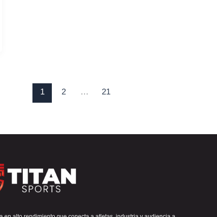
1
2
…
21
 en alto rendimiento que conecta a atletas, industria y audiencia a