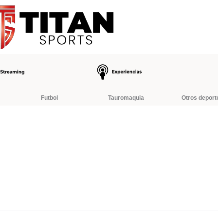
Futbol
Tauromaquia
Otros deport