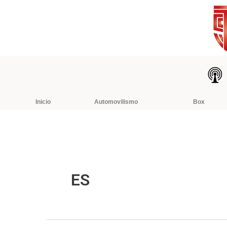
Ir
al
contenido
Inicio
Automovilismo
Box
ES