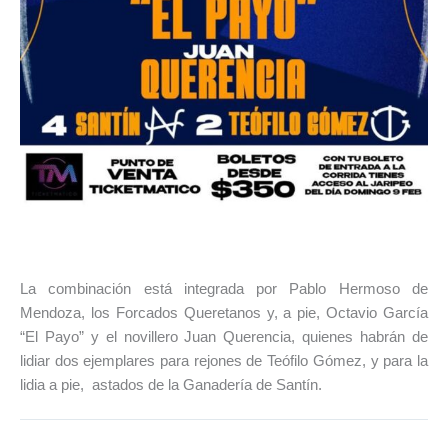
La combinación está integrada por Pablo Hermoso de
Mendoza, los Forcados Queretanos y, a pie, Octavio García
“El Payo” y el novillero Juan Querencia, quienes habrán de
lidiar dos ejemplares para rejones de Teófilo Gómez, y para la
lidia a pie, astados de la Ganadería de Santín.