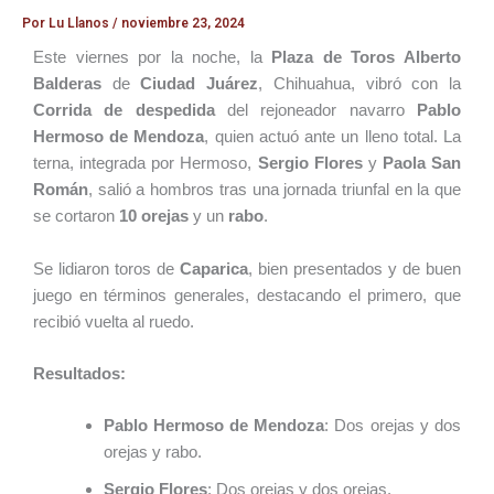
Por
Lu Llanos
/
noviembre 23, 2024
Este viernes por la noche, la
Plaza de Toros Alberto
Balderas
de
Ciudad Juárez
, Chihuahua, vibró con la
Corrida de despedida
del rejoneador navarro
Pablo
Hermoso de Mendoza
, quien actuó ante un lleno total. La
terna, integrada por Hermoso,
Sergio Flores
y
Paola San
Román
, salió a hombros tras una jornada triunfal en la que
se cortaron
10 orejas
y un
rabo
.
Se lidiaron toros de
Caparica
, bien presentados y de buen
juego en términos generales, destacando el primero, que
recibió vuelta al ruedo.
Resultados:
Pablo Hermoso de Mendoza
: Dos orejas y dos
orejas y rabo.
Sergio Flores
: Dos orejas y dos orejas.