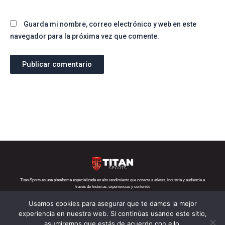
Guarda mi nombre, correo electrónico y web en este
navegador para la próxima vez que comente.
Titan Sports es una plataforma especializada en alto rendimiento que conecta a atletas, industria y audiencia a
través de historias, experiencias y contenido
Usamos cookies para asegurar que te damos la mejor
Teléfono:
+52 1 55 6719 5282
Correo:
contacto@titansports.mx
experiencia en nuestra web. Si continúas usando este sitio,
asumiremos que estás de acuerdo con ello.
Copyright© Titan Sports 2026. todos los derechos reservados