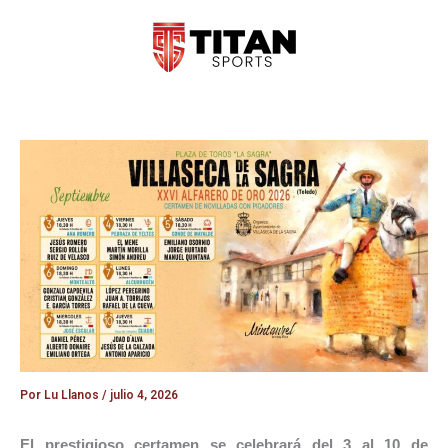
Ir
al
contenido
Por
Lu Llanos
/
julio 4, 2026
El prestigioso certamen se celebrará del 3 al 10 de