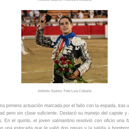
Antonio Suárez. Foto:Luis Cobaria
a primera actuación marcada por el fallo con la espada, tras 
dad pero sin clase suficiente. Destacó su manejo del capote y
. En el quinto, el joven salmantino resolvió con oficio una 
on una estocada que le valió dos orejas y la salida a hombr