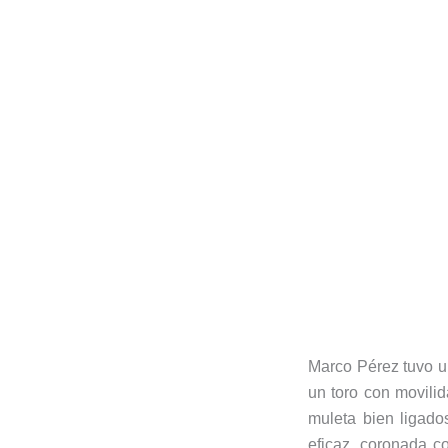
Marco Pérez tuvo un
un toro con movili
muleta bien ligados
eficaz, coronada c