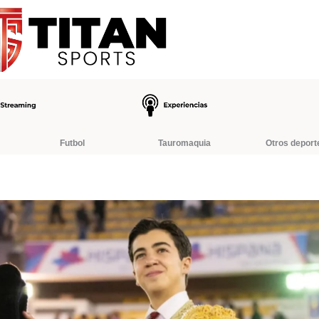
Futbol
Tauromaquia
Otros deport