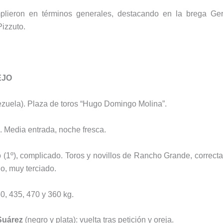
mplieron en términos generales, destacando en la brega Ge
Pizzuto.
EJO
ezuela). Plaza de toros “Hugo Domingo Molina”.
 Media entrada, noche fresca.
 (1º), complicado. Toros y novillos de Rancho Grande, correc
lo, muy terciado.
0, 435, 470 y 360 kg.
Suárez
(negro y plata): vuelta tras petición y oreja.