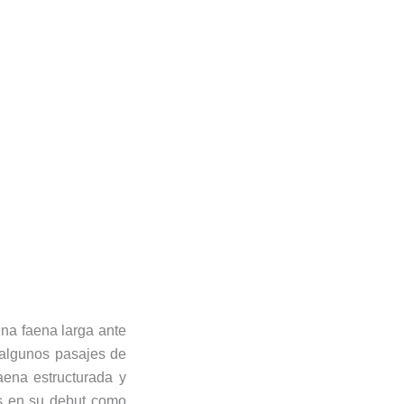
una faena larga ante
 algunos pasajes de
faena estructurada y
os en su debut como